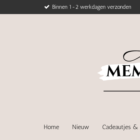
Binnen 1-2 werkdagen verzonden
Ga
direct
naar
de
hoofdinhoud
Home
Nieuw
Cadeautjes 