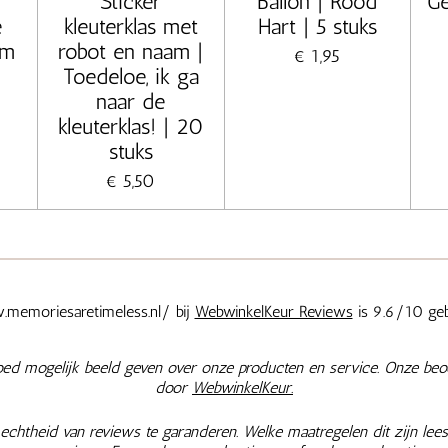
Sticker
Ballon | Rood
Ge
e
kleuterklas met
Hart | 5 stuks
um
robot en naam |
€ 1,95
Toedeloe, ik ga
naar de
kleuterklas! | 20
stuks
€ 5,50
memoriesaretimeless.nl/ bij
WebwinkelKeur Reviews
is 9.6/10 geb
oed mogelijk beeld geven over onze producten en service. Onze beo
door
WebwinkelKeur.
chtheid van reviews te garanderen. Welke maatregelen dit zijn lees