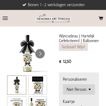
Binnen 1-2 werkdagen verzonden
Ga
direct
naar
de
hoofdinhoud
Wijncadeau | Hartelijk
Gefeliciteerd | Ballonnen
Inclusief Wijn!
€ 12,50
Personaliseren
Kaartje