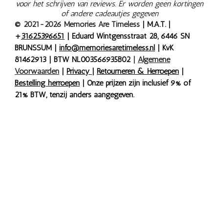
voor het schrijven van reviews. Er worden geen kortingen
of andere cadeautjes gegeven
© 2021-2026 Memories Are Timeless
| M.A.T. |
+
31625396651
| Eduard Wintgensstraat 28, 6446 SN
BRUNSSUM |
info@memoriesaretimeless.nl
| KvK
81462913 | BTW NL003566935B02
|
Algemene
Voorwaarden
|
Privacy
|
Retourneren & Herroepen
|
Bestelling herroepen
| Onze prijzen zijn inclusief 9% of
21% BTW, tenzij anders aangegeven.