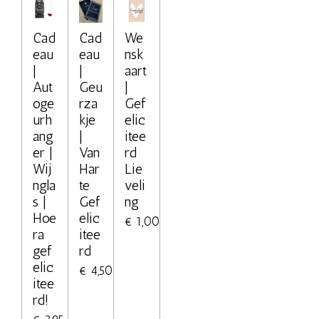
Cad
Cad
We
eau
eau
nsk
|
|
aart
Aut
Geu
|
oge
rza
Gef
urh
kje
elic
ang
|
itee
er |
Van
rd
Wij
Har
Lie
ngla
te
veli
s |
Gef
ng
Hoe
elic
€ 1,00
ra
itee
gef
rd
elic
€ 4,50
itee
rd!