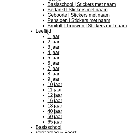
Basisschool | Stickers met naam
Bedankt | Stickers met naam
Geboorte | Stickers met naam
Pensioen | Stickers met naam
Bruiloft | Trouwen | Stickers met naam
Leeftijd
1 jaar
2 jaar
3 jaar
4 jaar
5 jaar
6 jaar
7 jaar
8 jaar
9 jaar
10 jaar
11 jaar
12 jaar
16 jaar
18 jaar
40 jaar
50 jaar
65 jaar
Basisschool
Verjaardag & Feest