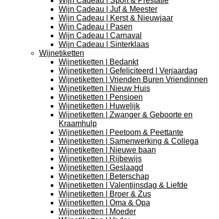
Wijn Cadeau | Sport & Prestatie
Wijn Cadeau | Juf & Meester
Wijn Cadeau | Kerst & Nieuwjaar
Wijn Cadeau | Pasen
Wijn Cadeau | Carnaval
Wijn Cadeau | Sinterklaas
Wijnetiketten
Wijnetiketten | Bedankt
Wijnetiketten | Gefeliciteerd | Verjaardag
Wijnetiketten | Vrienden Buren Vriendinnen
Wijnetiketten | Nieuw Huis
Wijnetiketten | Pensioen
Wijnetiketten | Huwelijk
Wijnetiketten | Zwanger & Geboorte en
Kraamhulp
Wijnetiketten | Peetoom & Peettante
Wijnetiketten | Samenwerking & Collega
Wijnetiketten | Nieuwe baan
Wijnetiketten | Rijbewijs
Wijnetiketten | Geslaagd
Wijnetiketten | Beterschap
Wijnetiketten | Valentijnsdag & Liefde
Wijnetiketten | Broer & Zus
Wijnetiketten | Oma & Opa
Wijnetiketten | Moeder