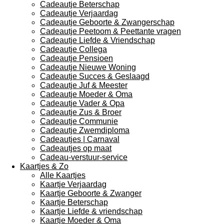
Cadeautje Beterschap
Cadeautje Verjaardag
Cadeautje Geboorte & Zwangerschap
Cadeautje Peetoom & Peettante vragen
Cadeautje Liefde & Vriendschap
Cadeautje Collega
Cadeautje Pensioen
Cadeautje Nieuwe Woning
Cadeautje Succes & Geslaagd
Cadeautje Juf & Meester
Cadeautje Moeder & Oma
Cadeautje Vader & Opa
Cadeautje Zus & Broer
Cadeautje Communie
Cadeautje Zwemdiploma
Cadeautjes | Carnaval
Cadeautjes op maat
Cadeau-verstuur-service
Kaartjes & Zo
Alle Kaartjes
Kaartje Verjaardag
Kaartje Geboorte & Zwanger
Kaartje Beterschap
Kaartje Liefde & vriendschap
Kaartje Moeder & Oma