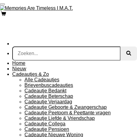
Ga
direct
naar
de
hoofdinhoud
Home
Nieuw
Cadeautjes & Zo
Alle Cadeautjes
Brievenbuscadeautjes
Cadeautje Bedankt
Cadeautje Beterschap
Cadeautje Verjaardag
Cadeautje Geboorte & Zwangerschap
Cadeautje Peetoom & Peettante vragen
Cadeautje Liefde & Vriendschap
Cadeautje Collega
Cadeautje Pensioen
Cadeautje Nieuwe Woning