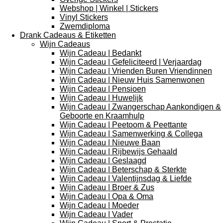
Webshop | Winkel | Stickers
Vinyl Stickers
Zwemdiploma
Drank Cadeaus & Etiketten
Wijn Cadeaus
Wijn Cadeau | Bedankt
Wijn Cadeau | Gefeliciteerd | Verjaardag
Wijn Cadeau | Vrienden Buren Vriendinnen
Wijn Cadeau | Nieuw Huis Samenwonen
Wijn Cadeau | Pensioen
Wijn Cadeau | Huwelijk
Wijn Cadeau | Zwangerschap Aankondigen &
Geboorte en Kraamhulp
Wijn Cadeau | Peetoom & Peettante
Wijn Cadeau | Samenwerking & Collega
Wijn Cadeau | Nieuwe Baan
Wijn Cadeau | Rijbewijs Gehaald
Wijn Cadeau | Geslaagd
Wijn Cadeau | Beterschap & Sterkte
Wijn Cadeau | Valentijnsdag & Liefde
Wijn Cadeau | Broer & Zus
Wijn Cadeau | Opa & Oma
Wijn Cadeau | Moeder
Wijn Cadeau | Vader