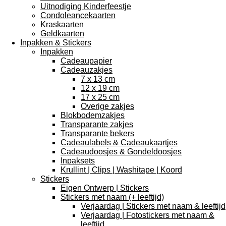
Uitnodiging Kinderfeestje
Condoleancekaarten
Kraskaarten
Geldkaarten
Inpakken & Stickers
Inpakken
Cadeaupapier
Cadeauzakjes
7 x 13 cm
12 x 19 cm
17 x 25 cm
Overige zakjes
Blokbodemzakjes
Transparante zakjes
Transparante bekers
Cadeaulabels & Cadeaukaartjes
Cadeaudoosjes & Gondeldoosjes
Inpaksets
Krullint | Clips | Washitape | Koord
Stickers
Eigen Ontwerp | Stickers
Stickers met naam (+ leeftijd)
Verjaardag | Stickers met naam & leeftijd
Verjaardag | Fotostickers met naam &
leeftijd