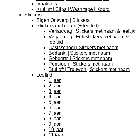
Inpaksets
Krullint | Clips | Washitape | Koord
Stickers
Eigen Ontwerp | Stickers
Stickers met naam (+ leeftijd)
Verjaardag | Stickers met naam & leeftijd
Verjaardag | Fotostickers met naam &
leeftijd
Basisschool | Stickers met naam
Bedankt | Stickers met naam
Geboorte | Stickers met naam
Pensioen | Stickers met naam
Bruiloft | Trouwen | Stickers met naam
Leeftijd
1 jaar
2 jaar
3 jaar
4 jaar
5 jaar
6 jaar
7 jaar
8 jaar
9 jaar
10 jaar
11 jaar