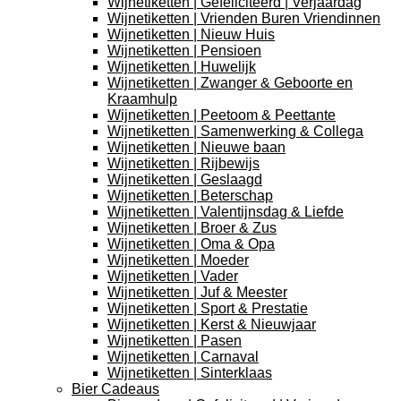
Wijnetiketten | Gefeliciteerd | Verjaardag
Wijnetiketten | Vrienden Buren Vriendinnen
Wijnetiketten | Nieuw Huis
Wijnetiketten | Pensioen
Wijnetiketten | Huwelijk
Wijnetiketten | Zwanger & Geboorte en
Kraamhulp
Wijnetiketten | Peetoom & Peettante
Wijnetiketten | Samenwerking & Collega
Wijnetiketten | Nieuwe baan
Wijnetiketten | Rijbewijs
Wijnetiketten | Geslaagd
Wijnetiketten | Beterschap
Wijnetiketten | Valentijnsdag & Liefde
Wijnetiketten | Broer & Zus
Wijnetiketten | Oma & Opa
Wijnetiketten | Moeder
Wijnetiketten | Vader
Wijnetiketten | Juf & Meester
Wijnetiketten | Sport & Prestatie
Wijnetiketten | Kerst & Nieuwjaar
Wijnetiketten | Pasen
Wijnetiketten | Carnaval
Wijnetiketten | Sinterklaas
Bier Cadeaus