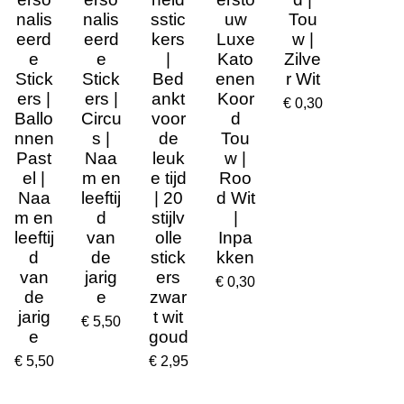
nalis
nalis
sstic
uw
Tou
eerd
eerd
kers
Luxe
w |
e
e
|
Kato
Zilve
Stick
Stick
Bed
enen
r Wit
ers |
ers |
ankt
Koor
€ 0,30
Ballo
Circu
voor
d
nnen
s |
de
Tou
Past
Naa
leuk
w |
el |
m en
e tijd
Roo
Naa
leeftij
| 20
d Wit
m en
d
stijlv
|
leeftij
van
olle
Inpa
d
de
stick
kken
van
jarig
ers
€ 0,30
de
e
zwar
jarig
t wit
€ 5,50
e
goud
€ 5,50
€ 2,95