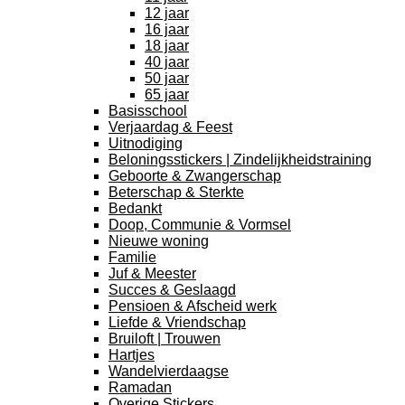
12 jaar
16 jaar
18 jaar
40 jaar
50 jaar
65 jaar
Basisschool
Verjaardag & Feest
Uitnodiging
Beloningsstickers | Zindelijkheidstraining
Geboorte & Zwangerschap
Beterschap & Sterkte
Bedankt
Doop, Communie & Vormsel
Nieuwe woning
Familie
Juf & Meester
Succes & Geslaagd
Pensioen & Afscheid werk
Liefde & Vriendschap
Bruiloft | Trouwen
Hartjes
Wandelvierdaagse
Ramadan
Overige Stickers