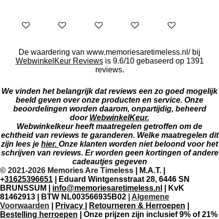
Bekijk details
Bekijk details
In winkelwagen
In winkelwagen
In winkelwagen
De waardering van www.memoriesaretimeless.nl/ bij
WebwinkelKeur Reviews
is 9.6/10 gebaseerd op 1391
reviews.
We vinden het belangrijk dat reviews een zo goed mogelijk
beeld geven over onze producten en service. Onze
beoordelingen worden daarom, onpartijdig, beheerd
door
WebwinkelKeur.
Webwinkelkeur heeft maatregelen getroffen om de
echtheid van reviews te garanderen. Welke maatregelen dit
zijn lees je
hier.
Onze klanten worden niet beloond voor het
schrijven van reviews. Er worden geen kortingen of andere
cadeautjes gegeven
© 2021-2026 Memories Are Timeless
| M.A.T. |
+
31625396651
| Eduard Wintgensstraat 28, 6446 SN
BRUNSSUM |
info@memoriesaretimeless.nl
| KvK
81462913 | BTW NL003566935B02
|
Algemene
Voorwaarden
|
Privacy
|
Retourneren & Herroepen
|
Bestelling herroepen
| Onze prijzen zijn inclusief 9% of 21%