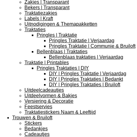
Zakjes | Transparant
Bekers | Transparant
Traktatiezakjes
Labels | Kraft
Uitnodigingen & Themapakketten
Traktaties
Pringles | Traktatie
Pringles Traktatie | Verjaardag
Pringles Traktatie | Communie & Bruiloft
Bellenblaas | Traktaties
Bellenblaas traktaties | Verjaardag
Traktatie | Printables
Pringles Traktaties | DIY
DIY | Pringles Traktatie | Verjaardag
DIY | Pringles Traktaties | Bedankt
DIY | Pringles Traktaties | Bruiloft
Uitdeelcadeautjes
Uitdeelvormen & Bakjes
Versiering & Decoratie
Feestservies
Traktatiestickers Naam & Leeftijd
Trouwen & Bruiloft
Stickers
Bedankjes
Cadeautjes