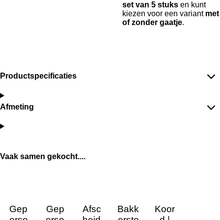
set van 5 stuks
en kunt
kiezen voor een variant
met
of zonder gaatje
.
Productspecificaties
Afmeting
Vaak samen gekocht....
Gep
Gep
Afsc
Bakk
Koor
erso
erso
heid
ersto
d |