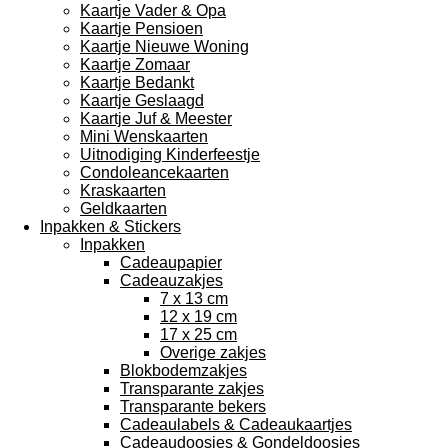
Kaartje Vader & Opa
Kaartje Pensioen
Kaartje Nieuwe Woning
Kaartje Zomaar
Kaartje Bedankt
Kaartje Geslaagd
Kaartje Juf & Meester
Mini Wenskaarten
Uitnodiging Kinderfeestje
Condoleancekaarten
Kraskaarten
Geldkaarten
Inpakken & Stickers
Inpakken
Cadeaupapier
Cadeauzakjes
7 x 13 cm
12 x 19 cm
17 x 25 cm
Overige zakjes
Blokbodemzakjes
Transparante zakjes
Transparante bekers
Cadeaulabels & Cadeaukaartjes
Cadeaudoosjes & Gondeldoosjes