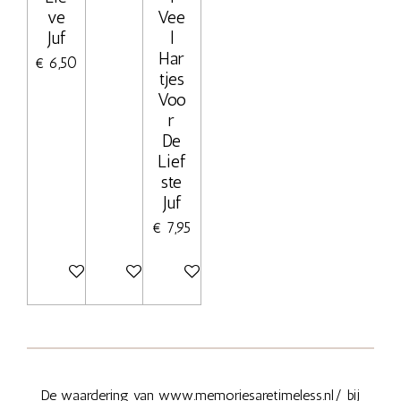
ve
Vee
Juf
l
Har
€ 6,50
tjes
Voo
r
De
Lief
ste
Juf
€ 7,95
Bekijk details
Bekijk details
Bekijk details
De waardering van www.memoriesaretimeless.nl/ bij