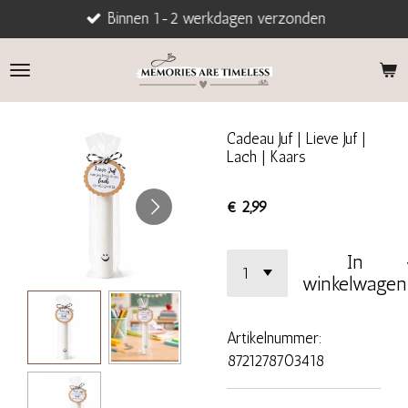
Binnen 1-2 werkdagen verzonden
Ga
direct
naar
de
hoofdinhoud
Cadeau Juf | Lieve Juf |
Lach | Kaars
€ 2,99
In
winkelwagen
Artikelnummer:
8721278703418