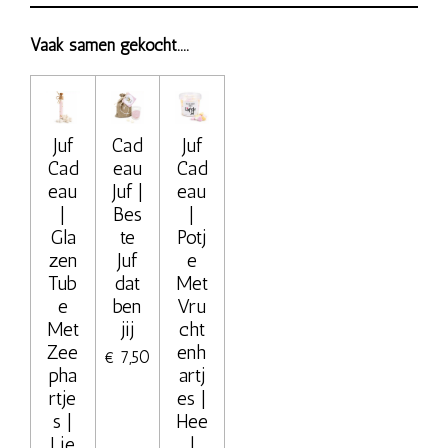
Vaak samen gekocht....
Juf
Cad
Juf
Cad
eau
Cad
eau
Juf |
eau
|
Bes
|
Gla
te
Potj
zen
Juf
e
Tub
dat
Met
e
ben
Vru
Met
jij
cht
Zee
enh
€ 7,50
pha
artj
rtje
es |
s |
Hee
Lie
l