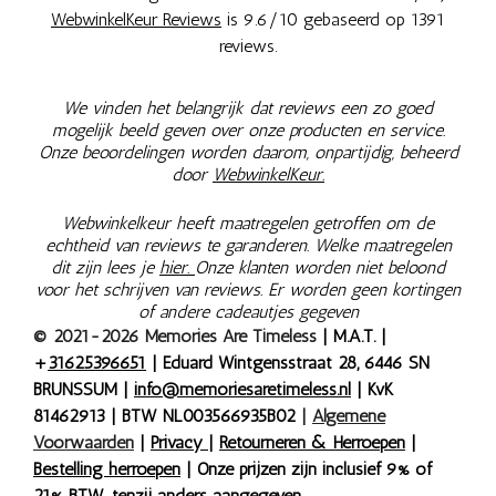
WebwinkelKeur Reviews
is 9.6/10 gebaseerd op 1391
reviews.
We vinden het belangrijk dat reviews een zo goed
mogelijk beeld geven over onze producten en service.
Onze beoordelingen worden daarom, onpartijdig, beheerd
door
WebwinkelKeur.
Webwinkelkeur heeft maatregelen getroffen om de
echtheid van reviews te garanderen. Welke maatregelen
dit zijn lees je
hier.
Onze klanten worden niet beloond
voor het schrijven van reviews. Er worden geen kortingen
of andere cadeautjes gegeven
© 2021-2026 Memories Are Timeless
| M.A.T. |
+
31625396651
| Eduard Wintgensstraat 28, 6446 SN
BRUNSSUM |
info@memoriesaretimeless.nl
| KvK
81462913 | BTW NL003566935B02
|
Algemene
Voorwaarden
|
Privacy
|
Retourneren & Herroepen
|
Bestelling herroepen
| Onze prijzen zijn inclusief 9% of
21% BTW, tenzij anders aangegeven.