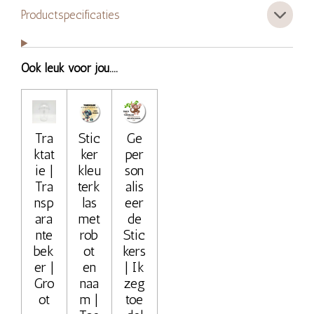
Productspecificaties
Ook leuk voor jou....
Tra
Stic
Ge
ktat
ker
per
ie |
kleu
son
Tra
terk
alis
nsp
las
eer
ara
met
de
nte
rob
Stic
bek
ot
kers
er |
en
| Ik
Gro
naa
zeg
ot
m |
toe