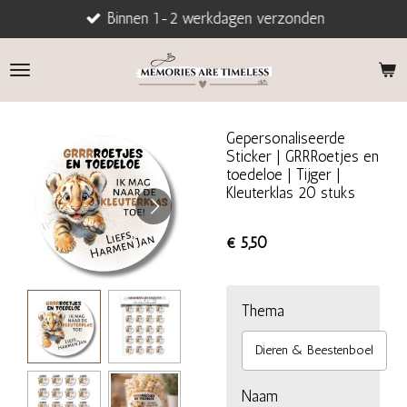
Binnen 1-2 werkdagen verzonden
Ga
direct
naar
de
hoofdinhoud
Gepersonaliseerde
Sticker | GRRRoetjes en
toedeloe | Tijger |
Kleuterklas 20 stuks
€ 5,50
Thema
Dieren & Beestenboel
Naam