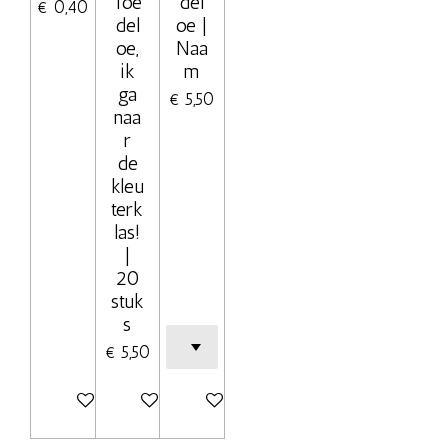
Toe
del
€ 0,40
del
oe |
oe,
Naa
ik
m
ga
€ 5,50
naa
r
de
kleu
terk
las!
|
20
stuk
s
€ 5,50
In winkelwagen
Bekijk details
Bekijk details