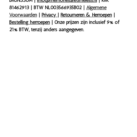
BRUNSSUM |
info@memoriesaretimeless.nl
| KvK
81462913 | BTW NL003566935B02
|
Algemene
Voorwaarden
|
Privacy
|
Retourneren & Herroepen
|
Bestelling herroepen
| Onze prijzen zijn inclusief 9% of
21% BTW, tenzij anders aangegeven.