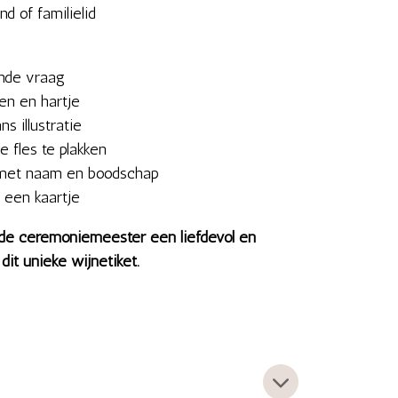
d of familielid
ende vraag
n en hartje
s illustratie
 fles te plakken
k met naam en boodschap
r een kaartje
 de ceremoniemeester een liefdevol en
it unieke wijnetiket.