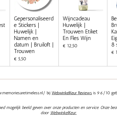
Gepersonaliseerd
Wijncadeau
Be
st
e Stickers |
Huwelijk |
Br
Huwelijk |
Trouwen Etiket
Ka
Namen en
En Fles Wijn
Ei
datum | Bruiloft |
8 
€ 12,50
Trouwen
€ 
€ 5,50
memoriesaretimeless.nl/ bij
WebwinkelKeur Reviews
is 9.6/10 geb
oed mogelijk beeld geven over onze producten en service. Onze beo
door
WebwinkelKeur.