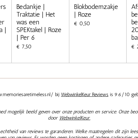
ers
Bedankje |
Blokbodemzakje
Af
Traktatie | Het
| Roze
be
er
was een
be
€ 0,50
a |
SPEKtakel | Roze
20
| Per 6
ba
€ 7,50
€ 
memoriesaretimeless.nl/ bij
WebwinkelKeur Reviews
is 9.6/10 geb
oed mogelijk beeld geven over onze producten en service. Onze beo
door
WebwinkelKeur.
chtheid van reviews te garanderen. Welke maatregelen dit zijn lees
jven van reviews. Er worden geen kortingen of andere cadeautjes g