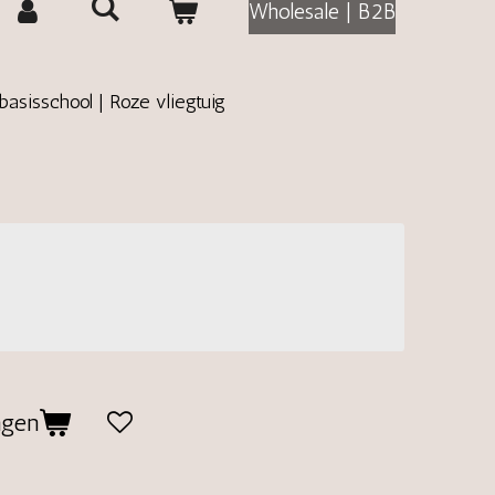
Wholesale | B2B
 basisschool | Roze vliegtuig
agen