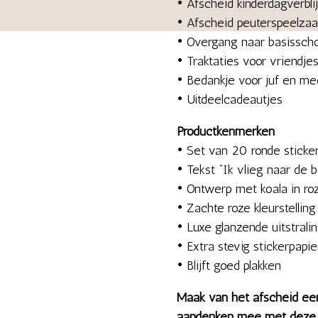
• Afscheid kinderdagverblij
• Afscheid peuterspeelzaa
• Overgang naar basisscho
• Traktaties voor vriendje
• Bedankje voor juf en me
• Uitdeelcadeautjes
Productkenmerken
• Set van 20 ronde sticke
• Tekst “Ik vlieg naar de b
• Ontwerp met koala in roz
• Zachte roze kleurstelling
• Luxe glanzende uitstrali
• Extra stevig stickerpapie
• Blijft goed plakken
Maak van het afscheid een
aandenken mee met deze sc