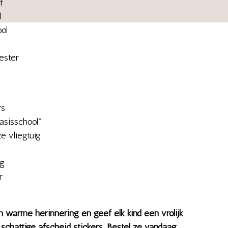
f
l
ol
s
ester
rs
asisschool”
e vliegtuig
ng
r
 warme herinnering en geef elk kind een vrolijk
hattige afscheid stickers. Bestel ze vandaag