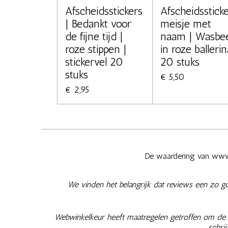
Afscheidsstickers
Afscheidsstick
| Bedankt voor
meisje met
de fijne tijd |
naam | Wasbe
roze stippen |
in roze ballerin
stickervel 20
20 stuks
stuks
€ 5,50
€ 2,95
De waardering van www.
We vinden het belangrijk dat reviews een zo g
Webwinkelkeur heeft maatregelen getroffen om de e
schri