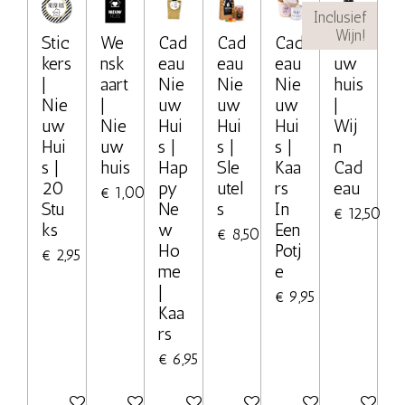
Inclusief
Wijn!
Stic
We
Cad
Cad
Cad
Nie
kers
nsk
eau
eau
eau
uw
|
aart
Nie
Nie
Nie
huis
Nie
|
uw
uw
uw
|
uw
Nie
Hui
Hui
Hui
Wij
Hui
uw
s |
s |
s |
n
s |
huis
Hap
Sle
Kaa
Cad
20
py
utel
rs
eau
€ 1,00
Stu
Ne
s
In
€ 12,50
ks
w
Een
€ 8,50
Ho
Potj
€ 2,95
me
e
|
€ 9,95
Kaa
rs
€ 6,95
In winkelwagen
Bekijk details
Bekijk details
Bekijk details
Bekijk details
Bekijk deta