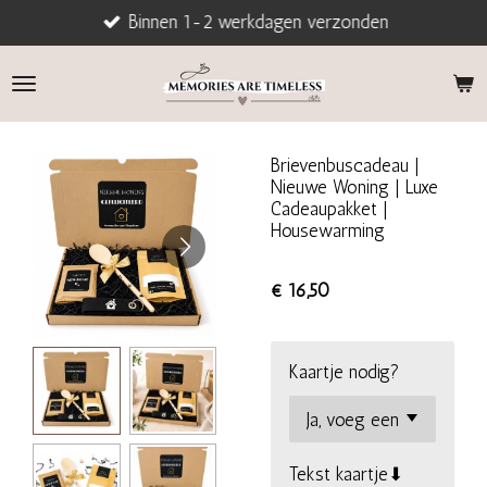
Binnen 1-2 werkdagen verzonden
Ga
direct
naar
de
hoofdinhoud
Brievenbuscadeau |
Nieuwe Woning | Luxe
Cadeaupakket |
Housewarming
€ 16,50
Kaartje nodig?
Tekst kaartje⬇