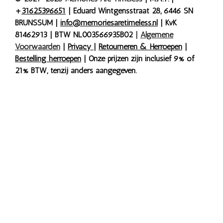
+
31625396651
| Eduard Wintgensstraat 28, 6446 SN
BRUNSSUM |
info@memoriesaretimeless.nl
| KvK
81462913 | BTW NL003566935B02
|
Algemene
Voorwaarden
|
Privacy
|
Retourneren & Herroepen
|
Bestelling herroepen
| Onze prijzen zijn inclusief 9% of
21% BTW, tenzij anders aangegeven.