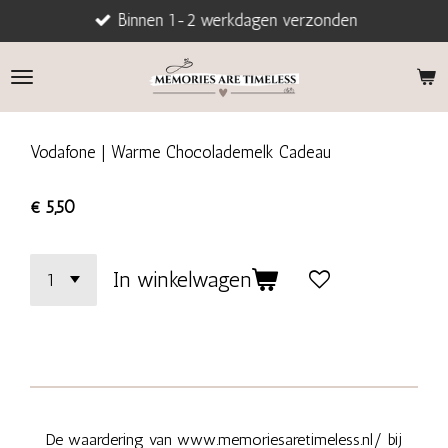
Binnen 1-2 werkdagen verzonden
Ga
direct
naar
de
hoofdinhoud
Vodafone | Warme Chocolademelk Cadeau
€ 5,50
In winkelwagen
De waardering van www.memoriesaretimeless.nl/ bij