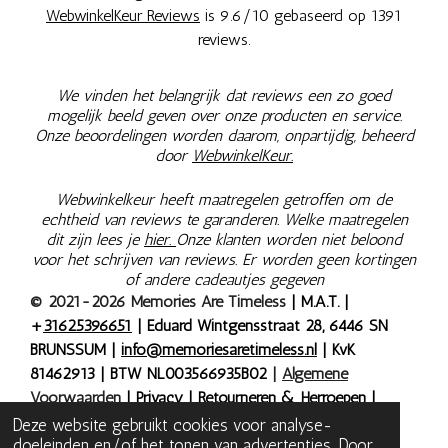
WebwinkelKeur Reviews
is 9.6/10 gebaseerd op 1391
reviews.
We vinden het belangrijk dat reviews een zo goed
mogelijk beeld geven over onze producten en service.
Onze beoordelingen worden daarom, onpartijdig, beheerd
door
WebwinkelKeur.
Webwinkelkeur heeft maatregelen getroffen om de
echtheid van reviews te garanderen. Welke maatregelen
dit zijn lees je
hier.
Onze klanten worden niet beloond
voor het schrijven van reviews. Er worden geen kortingen
of andere cadeautjes gegeven
© 2021-2026 Memories Are Timeless
| M.A.T. |
+
31625396651
| Eduard Wintgensstraat 28, 6446 SN
BRUNSSUM |
info@memoriesaretimeless.nl
| KvK
81462913 | BTW NL003566935B02
|
Algemene
Voorwaarden
|
Privacy
|
Retourneren & Herroepen
|
Bestelling herroepen
| Onze prijzen zijn inclusief 9% of
Deze website gebruikt cookies voor analyse-
doeleinden en/of het tonen van advertenties. Door
21% BTW, tenzij anders aangegeven.