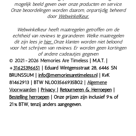
mogelijk beeld geven over onze producten en service.
Onze beoordelingen worden daarom, onpartijdig, beheerd
door
WebwinkelKeur.
Webwinkelkeur heeft maatregelen getroffen om de
echtheid van reviews te garanderen. Welke maatregelen
dit zijn lees je
hier.
Onze klanten worden niet beloond
voor het schrijven van reviews. Er worden geen kortingen
of andere cadeautjes gegeven
© 2021-2026 Memories Are Timeless
| M.A.T. |
+
31625396651
| Eduard Wintgensstraat 28, 6446 SN
BRUNSSUM |
info@memoriesaretimeless.nl
| KvK
81462913 | BTW NL003566935B02
|
Algemene
Voorwaarden
|
Privacy
|
Retourneren & Herroepen
|
Bestelling herroepen
| Onze prijzen zijn inclusief 9% of
21% BTW, tenzij anders aangegeven.