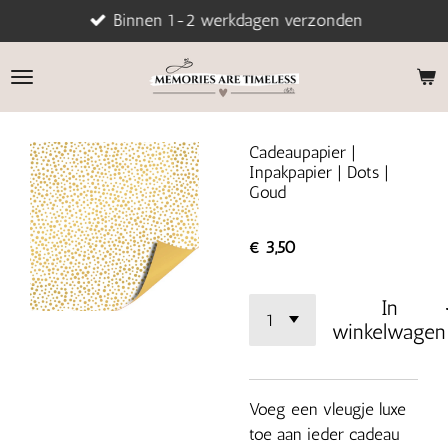
Binnen 1-2 werkdagen verzonden
Ga
direct
naar
de
hoofdinhoud
Cadeaupapier |
Inpakpapier | Dots |
Goud
€ 3,50
In
winkelwagen
Voeg een vleugje luxe
toe aan ieder cadeau