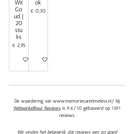
Wit
ok
Go
€ 0,30
ud |
20
stu
ks
€ 2,95
In winkelwagen
In winkelwagen
De waardering van www.memoriesaretimeless.nl/ bij
WebwinkelKeur Reviews
is 9.6/10 gebaseerd op 1391
reviews.
We vinden het belangrijk dat reviews een zo goed