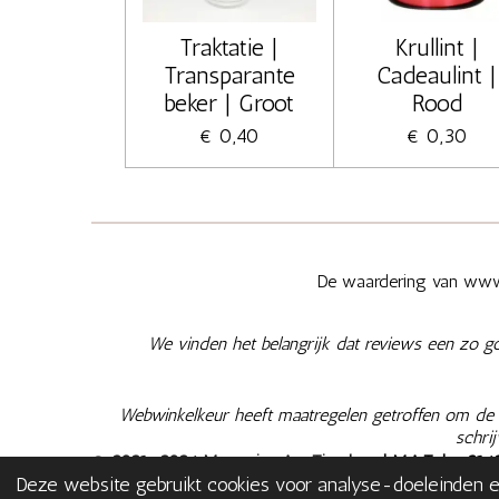
Traktatie |
Krullint |
Transparante
Cadeaulint |
beker | Groot
Rood
€ 0,40
€ 0,30
De waardering van www.
We vinden het belangrijk dat reviews een zo g
Webwinkelkeur heeft maatregelen getroffen om de e
schri
© 2021-2026 Memories Are Timeless
| M.A.T. | +
316
Deze website gebruikt cookies voor analyse-doeleinden en
NL003566935B02
|
Algemene Voorwaarden
|
Privacy