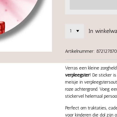
In winkelw
Artikelnummer:
87212787
Verras een kleine zorghel
verpleegster
! De sticker i
meisje in verpleegstersout
roze achtergrond. Voeg ee
stickervel helemaal persoon
Perfect om traktaties, cad
voor kinderen die dol zijn 