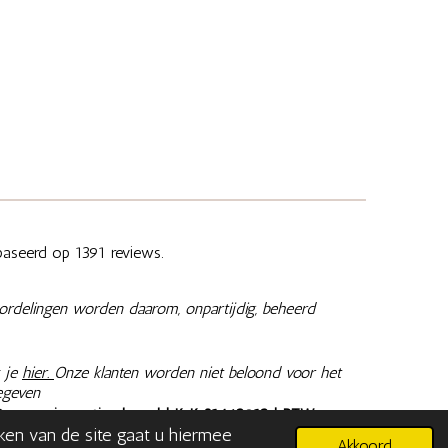
aseerd op 1391 reviews.
ordelingen worden daarom, onpartijdig, beheerd
 je
hier.
Onze klanten worden niet beloond voor het
egeven
@memoriesaretimeless.nl
| KvK 81462913 | BTW
aken van de site gaat u hiermee
n inclusief 9% of 21% BTW, tenzij anders aangegeven.
Akkoord