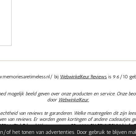
memoriesaretimeless.nl/ bij
WebwinkelKeur Reviews
is 9.6/10 geb
oed mogelijk beeld geven over onze producten en service. Onze beo
door
WebwinkelKeur.
chtheid van reviews te garanderen. Welke maatregelen dit zijn lees
jven van reviews. Er worden geen kortingen of andere cadeautjes g
25396651
| Eduard Wintgensstraat 28, 6446 SN BRUNSSUM |
info
/of het tonen van advertenties. Door gebruik te blijven m
|
Retourneren & Herroepen
|
Bestelling herroepen
| Onze prijzen zij