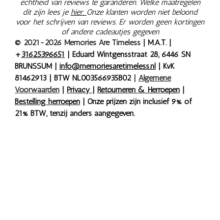
echtheid van reviews te garanderen. Welke maatregelen
dit zijn lees je
hier.
Onze klanten worden niet beloond
voor het schrijven van reviews. Er worden geen kortingen
of andere cadeautjes gegeven
© 2021-2026 Memories Are Timeless
| M.A.T. |
+
31625396651
| Eduard Wintgensstraat 28, 6446 SN
BRUNSSUM |
info@memoriesaretimeless.nl
| KvK
81462913 | BTW NL003566935B02
|
Algemene
Voorwaarden
|
Privacy
|
Retourneren & Herroepen
|
Bestelling herroepen
| Onze prijzen zijn inclusief 9% of
21% BTW, tenzij anders aangegeven.