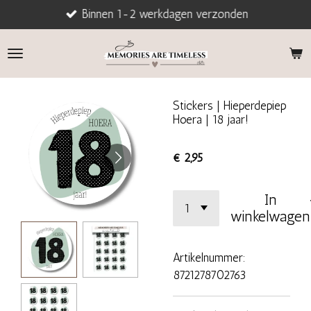
Binnen 1-2 werkdagen verzonden
Ga
direct
naar
de
hoofdinhoud
Stickers | Hieperdepiep
Hoera | 18 jaar!
€ 2,95
In
winkelwagen
Artikelnummer:
8721278702763