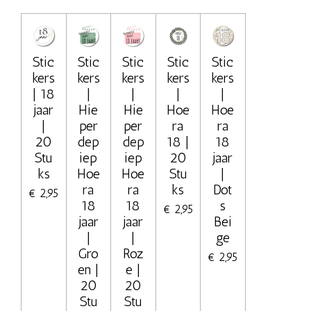
Stic
Stic
Stic
Stic
Stic
kers
kers
kers
kers
kers
| 18
|
|
|
|
jaar
Hie
Hie
Hoe
Hoe
|
per
per
ra
ra
20
dep
dep
18 |
18
Stu
iep
iep
20
jaar
ks
Hoe
Hoe
Stu
|
ra
ra
ks
Dot
€ 2,95
18
18
s
€ 2,95
jaar
jaar
Bei
|
|
ge
Gro
Roz
€ 2,95
en |
e |
20
20
Stu
Stu