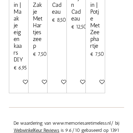
in |
Zak
Cad
n
in |
Ma
je
eau
Cad
Potj
ak
Met
eau
e
€ 8,50
je
Har
Met
€ 12,50
eig
tjes
Zee
en
zee
pha
kaa
p
rtje
rs
€ 7,50
€ 7,50
DIY
€ 6,95
Bekijk details
Bekijk details
Bekijk details
Bekijk details
Bekijk details
De waardering van www.memoriesaretimeless.nl/ bij
WebwinkelKeur Reviews
is 9.6/10 gebaseerd op 1391