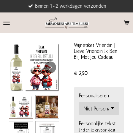
Binnen 1-2 werkdagen verzonden
Ga
direct
naar
de
hoofdinhoud
Wijnetiket Vriendin |
Lieve Vriendin Ik Ben
Blij Met Jou Cadeau
€ 2,50
Personaliseren
Persoonlijke tekst
Indien je ervoor kiest