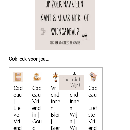
Ook leuk voor jou....
Inclusief
Wijn!
Cad
Cad
Vri
Vri
Cad
eau
eau
end
end
eau
|
Vri
inne
inne
|
Lie
end
n
n
Lief
ve
in |
Bier
Wij
ste
Vri
Gou
|
n |
Vri
end
d
Bier
Wij
end