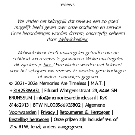
reviews.
We vinden het belangrijk dat reviews een zo goed
mogelijk beeld geven over onze producten en service.
Onze beoordelingen worden daarom, onpartijdig, beheerd
door
WebwinkelKeur.
Webwinkelkeur heeft maatregelen getroffen om de
echtheid van reviews te garanderen. Welke maatregelen
dit zijn lees je
hier.
Onze klanten worden niet beloond
voor het schrijven van reviews. Er worden geen kortingen
of andere cadeautjes gegeven
© 2021-2026 Memories Are Timeless
| M.A.T. |
+
31625396651
| Eduard Wintgensstraat 28, 6446 SN
BRUNSSUM |
info@memoriesaretimeless.nl
| KvK
81462913 | BTW NL003566935B02
|
Algemene
Voorwaarden
|
Privacy
|
Retourneren & Herroepen
|
Bestelling herroepen
| Onze prijzen zijn inclusief 9% of
21% BTW, tenzij anders aangegeven.