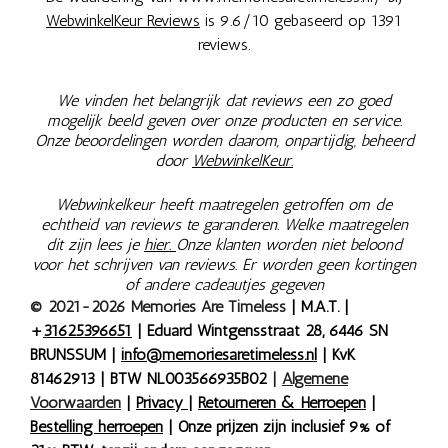
WebwinkelKeur Reviews
is 9.6/10 gebaseerd op 1391
reviews.
We vinden het belangrijk dat reviews een zo goed
mogelijk beeld geven over onze producten en service.
Onze beoordelingen worden daarom, onpartijdig, beheerd
door
WebwinkelKeur.
Webwinkelkeur heeft maatregelen getroffen om de
echtheid van reviews te garanderen. Welke maatregelen
dit zijn lees je
hier.
Onze klanten worden niet beloond
voor het schrijven van reviews. Er worden geen kortingen
of andere cadeautjes gegeven
© 2021-2026 Memories Are Timeless
| M.A.T. |
+
31625396651
| Eduard Wintgensstraat 28, 6446 SN
BRUNSSUM |
info@memoriesaretimeless.nl
| KvK
81462913 | BTW NL003566935B02
|
Algemene
Voorwaarden
|
Privacy
|
Retourneren & Herroepen
|
Bestelling herroepen
| Onze prijzen zijn inclusief 9% of