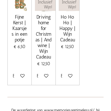
Inclusief
Inclusief
Wijn!
Wijn!
Fijne
Driving
Ho Ho
Kerst |
home
Ho |
Kaarsje
for
Happy |
s in een
Christm
Wijn
potje
as | And
Cadeau
wine |
€ 6,50
€ 12,50
Wijn
Cadeau
€ 12,50
Bekijk details
Bekijk details
Bekijk details
De waardering van www.memoriesaretimeless.nl/ bij