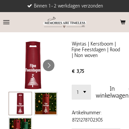
Binnen 1-2 werkdagen verzonden
Ga
direct
naar
de
hoofdinhoud
Wijntas | Kerstboom |
Fijne Feestdagen | Rood
| Non woven
€ 3,75
In
winkelwagen
Artikelnummer:
8721278702305