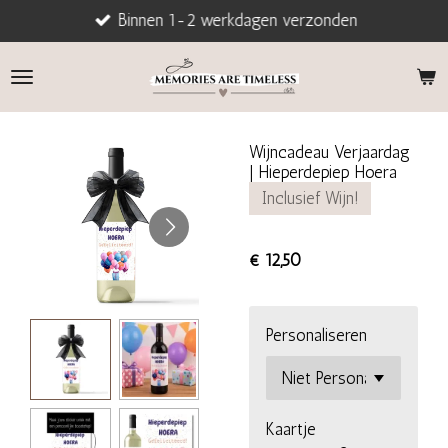
Binnen 1-2 werkdagen verzonden
Ga
direct
naar
de
hoofdinhoud
Wijncadeau Verjaardag
| Hieperdepiep Hoera
Inclusief Wijn!
€ 12,50
Personaliseren
Kaartje