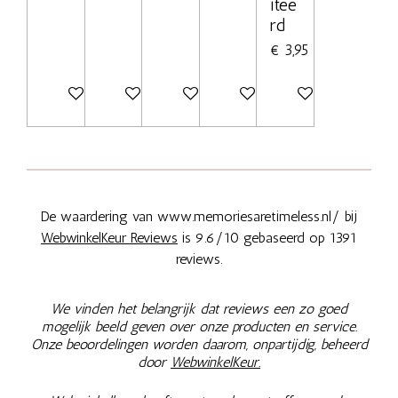
itee
rd
€ 3,95
In winkelwagen
Bekijk details
In winkelwagen
In winkelwagen
Bekijk details
De waardering van www.memoriesaretimeless.nl/ bij
WebwinkelKeur Reviews
is 9.6/10 gebaseerd op 1391
reviews.
We vinden het belangrijk dat reviews een zo goed
mogelijk beeld geven over onze producten en service.
Onze beoordelingen worden daarom, onpartijdig, beheerd
door
WebwinkelKeur.