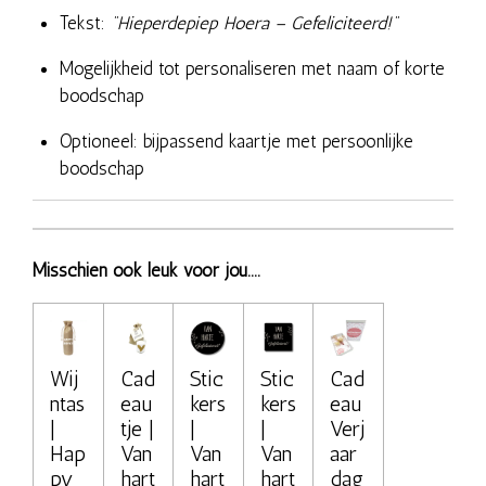
Tekst:
"Hieperdepiep Hoera – Gefeliciteerd!"
Mogelijkheid tot personaliseren met naam of korte
boodschap
Optioneel: bijpassend kaartje met persoonlijke
boodschap
Misschien ook leuk voor jou....
Wij
Cad
Stic
Stic
Cad
ntas
eau
kers
kers
eau
|
tje |
|
|
Verj
Hap
Van
Van
Van
aar
py
hart
hart
hart
dag