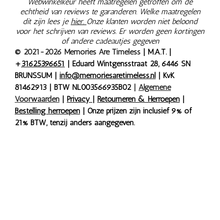
Webwinkelkeur heeft maatregelen getroffen om de
echtheid van reviews te garanderen. Welke maatregelen
dit zijn lees je
hier.
Onze klanten worden niet beloond
voor het schrijven van reviews. Er worden geen kortingen
of andere cadeautjes gegeven
© 2021-2026 Memories Are Timeless
| M.A.T. |
+
31625396651
| Eduard Wintgensstraat 28, 6446 SN
BRUNSSUM |
info@memoriesaretimeless.nl
| KvK
81462913 | BTW NL003566935B02
|
Algemene
Voorwaarden
|
Privacy
|
Retourneren & Herroepen
|
Bestelling herroepen
| Onze prijzen zijn inclusief 9% of
21% BTW, tenzij anders aangegeven.