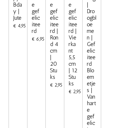
Bda
e
e
e
|
y |
gef
gef
gef
Dro
Jute
elic
elic
elic
ogbl
itee
itee
itee
oe
€ 4,95
rd
rd |
rd |
me
Ron
Vie
n |
€ 6,95
d 4
rka
Gef
cm
nt
elic
|
5,5
itee
20
cm
rd
Stu
| 12
Blo
ks
Stu
em
ks
etje
€ 2,95
s |
€ 2,95
Van
hart
e
gef
elic