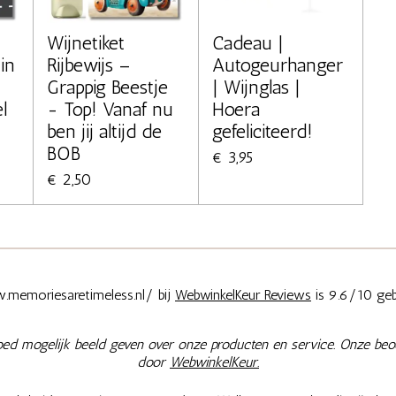
Wijnetiket
Cadeau |
in
Rijbewijs –
Autogeurhanger
Grappig Beestje
| Wijnglas |
l
- Top! Vanaf nu
Hoera
ben jij altijd de
gefeliciteerd!
BOB
€ 3,95
€ 2,50
memoriesaretimeless.nl/ bij
WebwinkelKeur Reviews
is 9.6/10 geb
oed mogelijk beeld geven over onze producten en service. Onze beo
door
WebwinkelKeur.