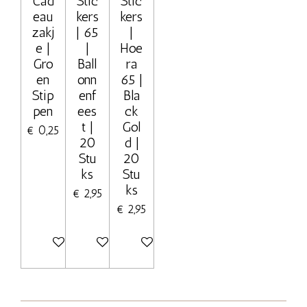
Cad
Stic
Stic
eau
kers
kers
zakj
| 65
|
e |
|
Hoe
Gro
Ball
ra
en
onn
65 |
Stip
enf
Bla
pen
ees
ck
t |
Gol
€ 0,25
20
d |
Stu
20
ks
Stu
ks
€ 2,95
€ 2,95
In winkelwagen
In winkelwagen
In winkelwagen