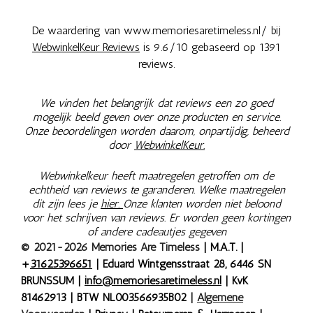
De waardering van www.memoriesaretimeless.nl/ bij
WebwinkelKeur Reviews
is 9.6/10 gebaseerd op 1391
reviews.
We vinden het belangrijk dat reviews een zo goed
mogelijk beeld geven over onze producten en service.
Onze beoordelingen worden daarom, onpartijdig, beheerd
door
WebwinkelKeur.
Webwinkelkeur heeft maatregelen getroffen om de
echtheid van reviews te garanderen. Welke maatregelen
dit zijn lees je
hier.
Onze klanten worden niet beloond
voor het schrijven van reviews. Er worden geen kortingen
of andere cadeautjes gegeven
© 2021-2026 Memories Are Timeless
| M.A.T. |
+
31625396651
| Eduard Wintgensstraat 28, 6446 SN
BRUNSSUM |
info@memoriesaretimeless.nl
| KvK
81462913 | BTW NL003566935B02
|
Algemene