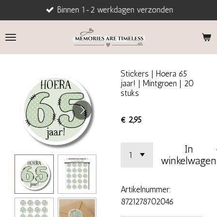
Binnen 1-2 werkdagen verzonden
Ga
direct
naar
de
hoofdinhoud
Stickers | Hoera 65
jaar! | Mintgroen | 20
stuks
€ 2,95
In
winkelwagen
Artikelnummer:
8721278702046