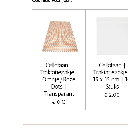
Ook leuk voor jou....
Cellofaan |
Cellofaan |
Traktatiezakje |
Traktatiezakje
Oranje/Roze
15 x 15 cm | 
Dots |
Stuks
Transparant
€ 2,00
€ 0,15