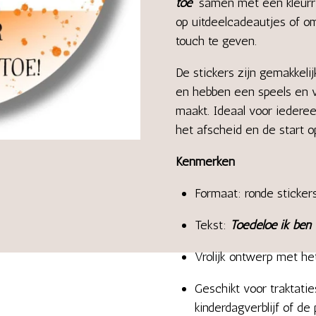
toe
”
samen met een kleurrijk
op uitdeelcadeautjes of om
touch te geven.
De stickers zijn gemakkelij
en hebben een speels en vr
maakt. Ideaal voor iederee
het afscheid en de start o
Kenmerken
Formaat: ronde sticker
Tekst:
Toedeloe ik ben
Vrolijk ontwerp met het
Geschikt voor traktati
kinderdagverblijf of de