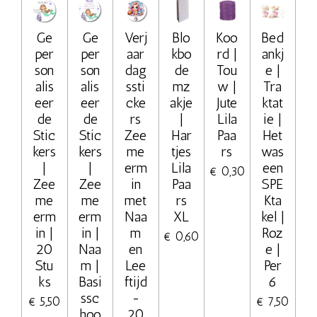
Ge
Ge
Verj
Blo
Koo
Bed
per
per
aar
kbo
rd |
ankj
son
son
dag
de
Tou
e |
alis
alis
ssti
mz
w |
Tra
eer
eer
cke
akje
Jute
ktat
de
de
rs
|
Lila
ie |
Stic
Stic
Zee
Har
Paa
Het
kers
kers
me
tjes
rs
was
|
|
erm
Lila
een
€ 0,30
Zee
Zee
in
Paa
SPE
me
me
met
rs
Kta
erm
erm
Naa
XL
kel |
in |
in |
m
Roz
€ 0,60
20
Naa
en
e |
Stu
m |
Lee
Per
ks
Basi
ftijd
6
ssc
-
€ 5,50
€ 7,50
hoo
20