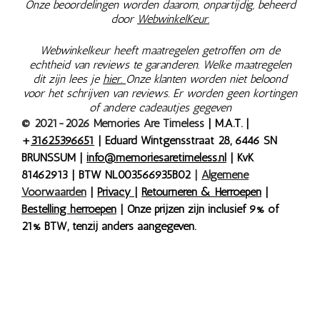
Onze beoordelingen worden daarom, onpartijdig, beheerd
door
WebwinkelKeur.
Webwinkelkeur heeft maatregelen getroffen om de
echtheid van reviews te garanderen. Welke maatregelen
dit zijn lees je
hier.
Onze klanten worden niet beloond
voor het schrijven van reviews. Er worden geen kortingen
of andere cadeautjes gegeven
© 2021-2026 Memories Are Timeless
| M.A.T. |
+
31625396651
| Eduard Wintgensstraat 28, 6446 SN
BRUNSSUM |
info@memoriesaretimeless.nl
| KvK
81462913 | BTW NL003566935B02
|
Algemene
Voorwaarden
|
Privacy
|
Retourneren & Herroepen
|
Bestelling herroepen
| Onze prijzen zijn inclusief 9% of
21% BTW, tenzij anders aangegeven.