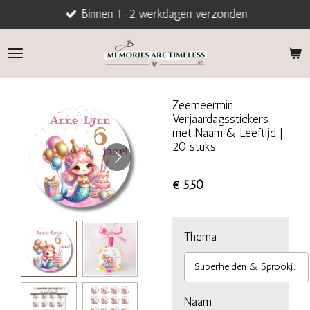
Binnen 1-2 werkdagen verzonden
Ga
direct
naar
de
hoofdinhoud
Zeemeermin
Verjaardagsstickers
met Naam & Leeftijd |
20 stuks
€ 5,50
Thema
Superhelden & Sprookjes
Naam