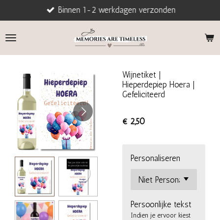
Binnen 1-2 werkdagen verzonden
Ga
direct
naar
de
hoofdinhoud
Wijnetiket |
Hieperdepiep Hoera |
Gefeliciteerd
€ 2,50
Personaliseren
Persoonlijke tekst
Indien je ervoor kiest