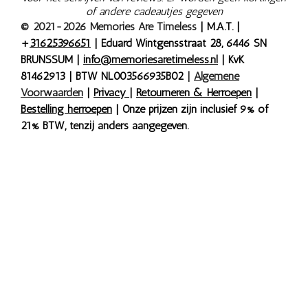
of andere cadeautjes gegeven
© 2021-2026 Memories Are Timeless
| M.A.T. |
+
31625396651
| Eduard Wintgensstraat 28, 6446 SN
BRUNSSUM |
info@memoriesaretimeless.nl
| KvK
81462913 | BTW NL003566935B02
|
Algemene
Voorwaarden
|
Privacy
|
Retourneren & Herroepen
|
Bestelling herroepen
| Onze prijzen zijn inclusief 9% of
21% BTW, tenzij anders aangegeven.