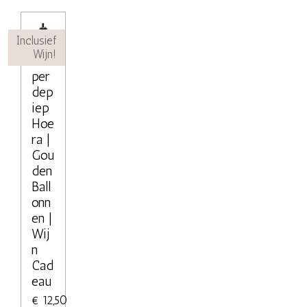
Inclusief
Wijn!
Hie
per
dep
iep
Hoe
ra |
Gou
den
Ball
onn
en |
Wij
n
Cad
eau
€ 12,50