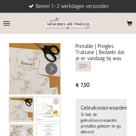
Binnen 1-2 werkdagen verzonden
Ga
direct
naar
de
hoofdinhoud
Printable | Pringles
Traktatie | Bedankt dat
je er vandaag bij was
DIY
€ 7,50
Gebruiksvoorwaarden
Ik heb de
gebruiksvoorwaarden
printables gelezen en ga
akkoord.