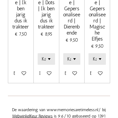
e | Ik
e | Dots
e |
e |
ben
| Ik ben
Gepers
Gepers
jarig
jarig
onalisee
onalisee
dus ik
dus ik
rd |
rd |
trakteer
trakteer
Dierenb
Magisc
ende
he
€ 7,50
€ 8,95
Elfjes
€ 9,50
€ 9,50
Bekijk details
In winkelwagen
Bekijk details
Bekijk details
De waardering van www.memoriesaretimeless.nl/ bij
WebwinkelKeur Reviews
is 9.6/10 gebaseerd op 1391