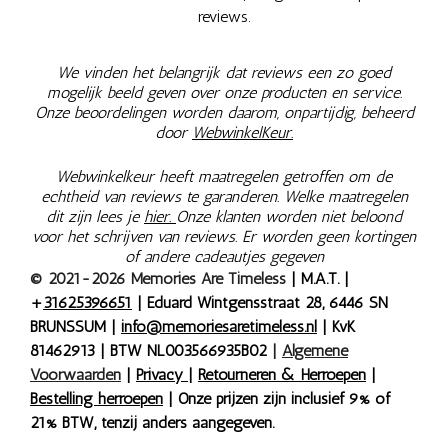
reviews.
We vinden het belangrijk dat reviews een zo goed
mogelijk beeld geven over onze producten en service.
Onze beoordelingen worden daarom, onpartijdig, beheerd
door
WebwinkelKeur.
Webwinkelkeur heeft maatregelen getroffen om de
echtheid van reviews te garanderen. Welke maatregelen
dit zijn lees je
hier.
Onze klanten worden niet beloond
voor het schrijven van reviews. Er worden geen kortingen
of andere cadeautjes gegeven
© 2021-2026 Memories Are Timeless
| M.A.T. |
+
31625396651
| Eduard Wintgensstraat 28, 6446 SN
BRUNSSUM |
info@memoriesaretimeless.nl
| KvK
81462913 | BTW NL003566935B02
|
Algemene
Voorwaarden
|
Privacy
|
Retourneren & Herroepen
|
Bestelling herroepen
| Onze prijzen zijn inclusief 9% of
21% BTW, tenzij anders aangegeven.