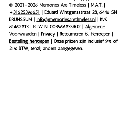
© 2021-2026 Memories Are Timeless
| M.A.T. |
+
31625396651
| Eduard Wintgensstraat 28, 6446 SN
BRUNSSUM |
info@memoriesaretimeless.nl
| KvK
81462913 | BTW NL003566935B02
|
Algemene
Voorwaarden
|
Privacy
|
Retourneren & Herroepen
|
Bestelling herroepen
| Onze prijzen zijn inclusief 9% of
21% BTW, tenzij anders aangegeven.