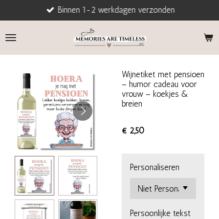
Binnen 1-2 werkdagen verzonden
Ga
direct
naar
de
hoofdinhoud
Wijnetiket met pensioen
– humor cadeau voor
vrouw – koekjes &
breien
€ 2,50
Personaliseren
Persoonlijke tekst