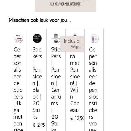
Misschien ook leuk voor jou.....
Inclusief
Wijn!
Ge
Stic
Stic
Hoe
Ge
per
kers
kers
ra
per
son
|
|
met
son
alis
Pen
Pen
Pen
alis
eer
sioe
sioe
sioe
eer
de
n |
n |
n! |
de
Stic
Bla
Ger
Wij
pen
kers
ck |
aniu
n
sioe
| Ik
20
ms
Cad
nsti
ga
Stu
|
eau
cke
met
ks
20
rs
€ 12,50
pen
Stu
vro
€ 2,95
sioe
ks
uw