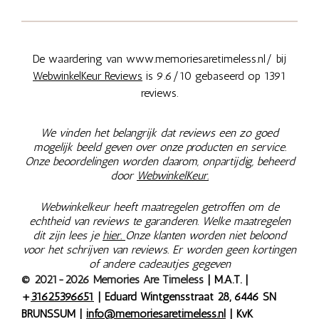
De waardering van www.memoriesaretimeless.nl/ bij
WebwinkelKeur Reviews
is 9.6/10 gebaseerd op 1391
reviews.
We vinden het belangrijk dat reviews een zo goed
mogelijk beeld geven over onze producten en service.
Onze beoordelingen worden daarom, onpartijdig, beheerd
door
WebwinkelKeur.
Webwinkelkeur heeft maatregelen getroffen om de
echtheid van reviews te garanderen. Welke maatregelen
dit zijn lees je
hier.
Onze klanten worden niet beloond
voor het schrijven van reviews. Er worden geen kortingen
of andere cadeautjes gegeven
© 2021-2026 Memories Are Timeless
| M.A.T. |
+
31625396651
| Eduard Wintgensstraat 28, 6446 SN
BRUNSSUM |
info@memoriesaretimeless.nl
| KvK