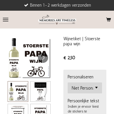
Binnen 1-2 werkdagen verzonden
Ga
direct
naar
de
hoofdinhoud
Wijnetiket | Stoerste
papa wijn
€ 2,50
Personaliseren
Persoonlijke tekst
Indien je ervoor kiest
de stickers te