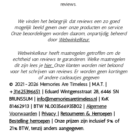
reviews.
We vinden het belangrijk dat reviews een zo goed
mogelijk beeld geven over onze producten en service.
Onze beoordelingen worden daarom, onpartijdig, beheerd
door
WebwinkelKeur.
Webwinkelkeur heeft maatregelen getroffen om de
echtheid van reviews te garanderen. Welke maatregelen
dit zijn lees je
hier.
Onze klanten worden niet beloond
voor het schrijven van reviews. Er worden geen kortingen
of andere cadeautjes gegeven
© 2021-2026 Memories Are Timeless
| M.A.T. |
+
31625396651
| Eduard Wintgensstraat 28, 6446 SN
BRUNSSUM |
info@memoriesaretimeless.nl
| KvK
81462913 | BTW NL003566935B02
|
Algemene
Voorwaarden
|
Privacy
|
Retourneren & Herroepen
|
Bestelling herroepen
| Onze prijzen zijn inclusief 9% of
21% BTW, tenzij anders aangegeven.