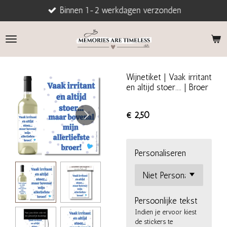
Binnen 1-2 werkdagen verzonden
Ga
direct
naar
de
hoofdinhoud
Wijnetiket | Vaak irritant
en altijd stoer.... | Broer
€ 2,50
Personaliseren
Persoonlijke tekst
Indien je ervoor kiest
de stickers te