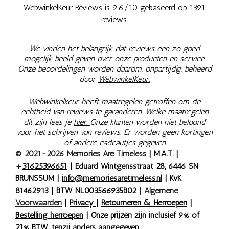
WebwinkelKeur Reviews
is 9.6/10 gebaseerd op 1391
reviews.
We vinden het belangrijk dat reviews een zo goed
mogelijk beeld geven over onze producten en service.
Onze beoordelingen worden daarom, onpartijdig, beheerd
door
WebwinkelKeur.
Webwinkelkeur heeft maatregelen getroffen om de
echtheid van reviews te garanderen. Welke maatregelen
dit zijn lees je
hier.
Onze klanten worden niet beloond
voor het schrijven van reviews. Er worden geen kortingen
of andere cadeautjes gegeven
© 2021-2026 Memories Are Timeless
| M.A.T. |
+
31625396651
| Eduard Wintgensstraat 28, 6446 SN
BRUNSSUM |
info@memoriesaretimeless.nl
| KvK
81462913 | BTW NL003566935B02
|
Algemene
Voorwaarden
|
Privacy
|
Retourneren & Herroepen
|
Bestelling herroepen
| Onze prijzen zijn inclusief 9% of
21% BTW, tenzij anders aangegeven.