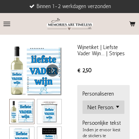
Binnen 1-2 werkdagen verzonden
Ga
direct
naar
de
hoofdinhoud
Wijnetiket | Liefste
Vader Wijn.... | Stripes
€ 2,50
Personaliseren
Persoonlijke tekst
Indien je ervoor kiest
de stickers te