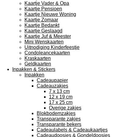
Kaartje Vader & Opa
Kaartje Pensioen
Kaartje Nieuwe Woning
Kaartje Zomaar
Kaartje Bedankt
Kaartje Geslaagd
Kaartje Juf & Meester
Mini Wenskaarten
Uitnodiging Kinderfeestje
Condoleancekaarten
Kraskaarten
Geldkaarten
Inpakken & Stickers
Inpakken
Cadeaupapier
Cadeauzakjes
7 x 13 cm
12 x 19 cm
17 x 25 cm
Overige zakjes
Blokbodemzakjes
Transparante zakjes
Transparante bekers
Cadeaulabels & Cadeaukaartjes
Cadeaudoosjes & Gondeldoosjes