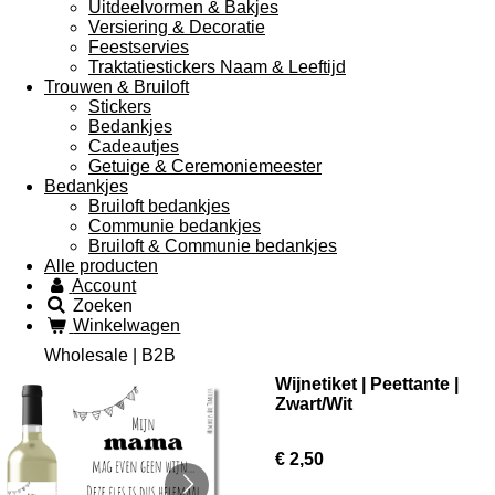
Uitdeelvormen & Bakjes
Versiering & Decoratie
Feestservies
Traktatiestickers Naam & Leeftijd
Trouwen & Bruiloft
Stickers
Bedankjes
Cadeautjes
Getuige & Ceremoniemeester
Bedankjes
Bruiloft bedankjes
Communie bedankjes
Bruiloft & Communie bedankjes
Alle producten
Account
Zoeken
Winkelwagen
Wholesale | B2B
Wijnetiket | Peettante |
Zwart/Wit
€ 2,50