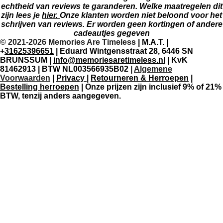
echtheid van reviews te garanderen. Welke maatregelen dit
zijn lees je
hier.
Onze klanten worden niet beloond voor het
schrijven van reviews. Er worden geen kortingen of andere
cadeautjes gegeven
© 2021-2026 Memories Are Timeless
| M.A.T. |
+
31625396651
| Eduard Wintgensstraat 28, 6446 SN
BRUNSSUM |
info@memoriesaretimeless.nl
| KvK
81462913 | BTW NL003566935B02
|
Algemene
Voorwaarden
|
Privacy
|
Retourneren & Herroepen
|
Bestelling herroepen
| Onze prijzen zijn inclusief 9% of 21%
BTW, tenzij anders aangegeven.