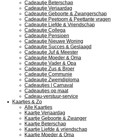
Cadeautje Beterschap
Cadeautje Verjaardag
Cadeautje Geboorte & Zwangerschap
Cadeautje Peetoom & Peettante vragen
Cadeautje Liefde & Vriendschap
Cadeautje Collega
Cadeautje Pensioen
Cadeautje Nieuwe Woning
Cadeautje Succes & Geslaagd
Cadeautje Juf & Meester
Cadeautje Moeder & Oma
Cadeautje Vader & Opa
Cadeautje Zus & Broer
Cadeautje Communie
Cadeautje Zwemdiploma
Cadeautjes | Carnaval
Cadeautjes op maat
Cadeau-verstuur-service
Kaartjes & Zo
Alle Kaartjes
Kaartje Verjaardag
Kaartje Geboorte & Zwanger
Kaartje Beterschap
Kaartje Liefde & vriendschap
Kaartje Moeder & Oma