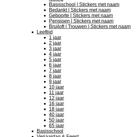
Basisschool | Stickers met naam
Bedankt | Stickers met naam
Geboorte | Stickers met naam
Pensioen | Stickers met naam
Bruiloft | Trouwen | Stickers met naam
Leeftijd
1 jaar
2 jaar
3 jaar
4 jaar
5 jaar
6 jaar
7 jaar
8 jaar
9 jaar
10 jaar
11 jaar
12 jaar
16 jaar
18 jaar
40 jaar
50 jaar
65 jaar
Basisschool
Verjaardag & Feest