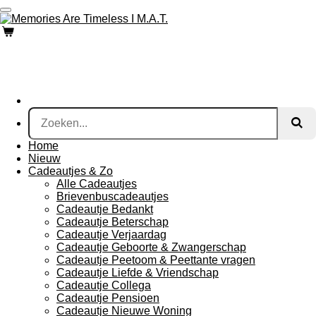
Ga
direct
naar
de
hoofdinhoud
Home
Nieuw
Cadeautjes & Zo
Alle Cadeautjes
Brievenbuscadeautjes
Cadeautje Bedankt
Cadeautje Beterschap
Cadeautje Verjaardag
Cadeautje Geboorte & Zwangerschap
Cadeautje Peetoom & Peettante vragen
Cadeautje Liefde & Vriendschap
Cadeautje Collega
Cadeautje Pensioen
Cadeautje Nieuwe Woning