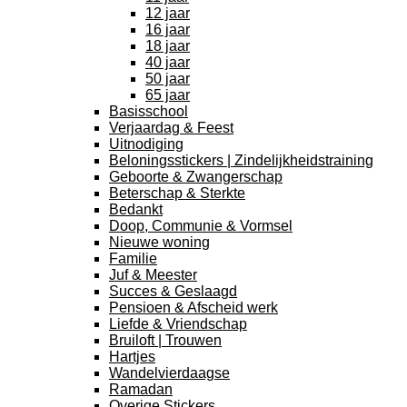
12 jaar
16 jaar
18 jaar
40 jaar
50 jaar
65 jaar
Basisschool
Verjaardag & Feest
Uitnodiging
Beloningsstickers | Zindelijkheidstraining
Geboorte & Zwangerschap
Beterschap & Sterkte
Bedankt
Doop, Communie & Vormsel
Nieuwe woning
Familie
Juf & Meester
Succes & Geslaagd
Pensioen & Afscheid werk
Liefde & Vriendschap
Bruiloft | Trouwen
Hartjes
Wandelvierdaagse
Ramadan
Overige Stickers