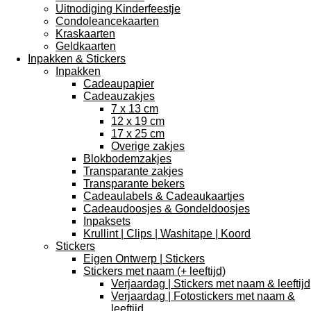
Uitnodiging Kinderfeestje
Condoleancekaarten
Kraskaarten
Geldkaarten
Inpakken & Stickers
Inpakken
Cadeaupapier
Cadeauzakjes
7 x 13 cm
12 x 19 cm
17 x 25 cm
Overige zakjes
Blokbodemzakjes
Transparante zakjes
Transparante bekers
Cadeaulabels & Cadeaukaartjes
Cadeaudoosjes & Gondeldoosjes
Inpaksets
Krullint | Clips | Washitape | Koord
Stickers
Eigen Ontwerp | Stickers
Stickers met naam (+ leeftijd)
Verjaardag | Stickers met naam & leeftijd
Verjaardag | Fotostickers met naam &
leeftijd