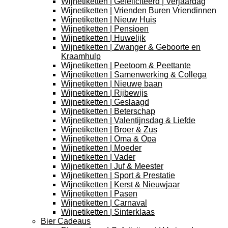
Wijnetiketten | Gefeliciteerd | Verjaardag
Wijnetiketten | Vrienden Buren Vriendinnen
Wijnetiketten | Nieuw Huis
Wijnetiketten | Pensioen
Wijnetiketten | Huwelijk
Wijnetiketten | Zwanger & Geboorte en
Kraamhulp
Wijnetiketten | Peetoom & Peettante
Wijnetiketten | Samenwerking & Collega
Wijnetiketten | Nieuwe baan
Wijnetiketten | Rijbewijs
Wijnetiketten | Geslaagd
Wijnetiketten | Beterschap
Wijnetiketten | Valentijnsdag & Liefde
Wijnetiketten | Broer & Zus
Wijnetiketten | Oma & Opa
Wijnetiketten | Moeder
Wijnetiketten | Vader
Wijnetiketten | Juf & Meester
Wijnetiketten | Sport & Prestatie
Wijnetiketten | Kerst & Nieuwjaar
Wijnetiketten | Pasen
Wijnetiketten | Carnaval
Wijnetiketten | Sinterklaas
Bier Cadeaus