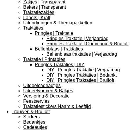
Zakjes | Transparant
Bekers | Transparant
Traktatiezakjes
Labels | Kraft
Uitnodigingen & Themapakketten
Traktaties
Pringles | Traktatie
Pringles Traktatie | Verjaardag
Pringles Traktatie | Communie & Bruiloft
Bellenblaas | Traktaties
Bellenblaas traktaties | Verjaardag
Traktatie | Printables
Pringles Traktaties | DIY
DIY | Pringles Traktatie | Verjaardag
DIY | Pringles Traktaties | Bedankt
DIY | Pringles Traktaties | Bruiloft
Uitdeelcadeautjes
Uitdeelvormen & Bakjes
Versiering & Decoratie
Feestservies
Traktatiestickers Naam & Leeftijd
Trouwen & Bruiloft
Stickers
Bedankjes
Cadeautjes