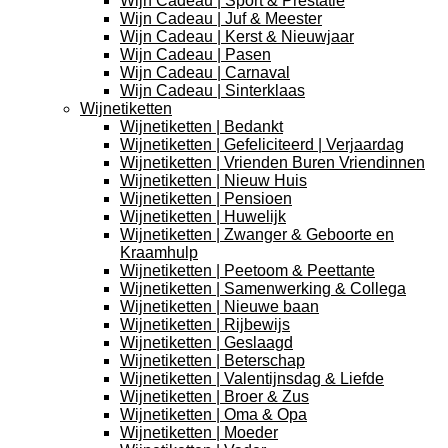
Wijn Cadeau | Sport & Prestatie
Wijn Cadeau | Juf & Meester
Wijn Cadeau | Kerst & Nieuwjaar
Wijn Cadeau | Pasen
Wijn Cadeau | Carnaval
Wijn Cadeau | Sinterklaas
Wijnetiketten
Wijnetiketten | Bedankt
Wijnetiketten | Gefeliciteerd | Verjaardag
Wijnetiketten | Vrienden Buren Vriendinnen
Wijnetiketten | Nieuw Huis
Wijnetiketten | Pensioen
Wijnetiketten | Huwelijk
Wijnetiketten | Zwanger & Geboorte en
Kraamhulp
Wijnetiketten | Peetoom & Peettante
Wijnetiketten | Samenwerking & Collega
Wijnetiketten | Nieuwe baan
Wijnetiketten | Rijbewijs
Wijnetiketten | Geslaagd
Wijnetiketten | Beterschap
Wijnetiketten | Valentijnsdag & Liefde
Wijnetiketten | Broer & Zus
Wijnetiketten | Oma & Opa
Wijnetiketten | Moeder