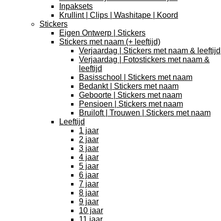
Inpaksets
Krullint | Clips | Washitape | Koord
Stickers
Eigen Ontwerp | Stickers
Stickers met naam (+ leeftijd)
Verjaardag | Stickers met naam & leeftijd
Verjaardag | Fotostickers met naam &
leeftijd
Basisschool | Stickers met naam
Bedankt | Stickers met naam
Geboorte | Stickers met naam
Pensioen | Stickers met naam
Bruiloft | Trouwen | Stickers met naam
Leeftijd
1 jaar
2 jaar
3 jaar
4 jaar
5 jaar
6 jaar
7 jaar
8 jaar
9 jaar
10 jaar
11 jaar