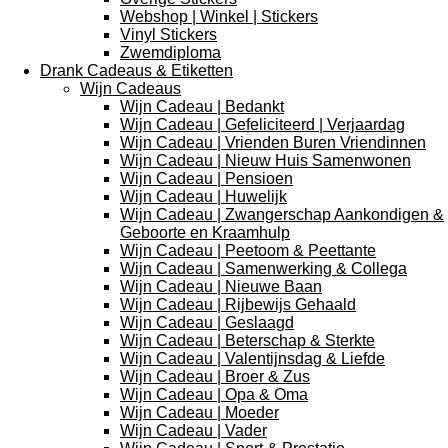
Webshop | Winkel | Stickers
Vinyl Stickers
Zwemdiploma
Drank Cadeaus & Etiketten
Wijn Cadeaus
Wijn Cadeau | Bedankt
Wijn Cadeau | Gefeliciteerd | Verjaardag
Wijn Cadeau | Vrienden Buren Vriendinnen
Wijn Cadeau | Nieuw Huis Samenwonen
Wijn Cadeau | Pensioen
Wijn Cadeau | Huwelijk
Wijn Cadeau | Zwangerschap Aankondigen &
Geboorte en Kraamhulp
Wijn Cadeau | Peetoom & Peettante
Wijn Cadeau | Samenwerking & Collega
Wijn Cadeau | Nieuwe Baan
Wijn Cadeau | Rijbewijs Gehaald
Wijn Cadeau | Geslaagd
Wijn Cadeau | Beterschap & Sterkte
Wijn Cadeau | Valentijnsdag & Liefde
Wijn Cadeau | Broer & Zus
Wijn Cadeau | Opa & Oma
Wijn Cadeau | Moeder
Wijn Cadeau | Vader