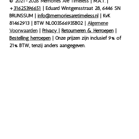
© 2021-2026 Memories Are Timeless
| M.A.T. |
+
31625396651
| Eduard Wintgensstraat 28, 6446 SN
BRUNSSUM |
info@memoriesaretimeless.nl
| KvK
81462913 | BTW NL003566935B02
|
Algemene
Voorwaarden
|
Privacy
|
Retourneren & Herroepen
|
Bestelling herroepen
| Onze prijzen zijn inclusief 9% of
21% BTW, tenzij anders aangegeven.