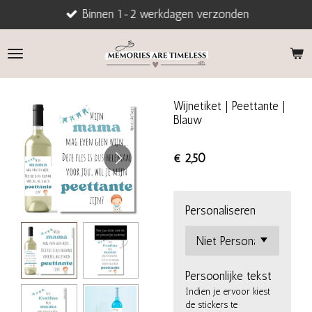
Binnen 1-2 werkdagen verzonden
Ga
direct
naar
de
hoofdinhoud
Wijnetiket | Peettante |
Blauw
€ 2,50
Personaliseren
Persoonlijke tekst
Indien je ervoor kiest
de stickers te