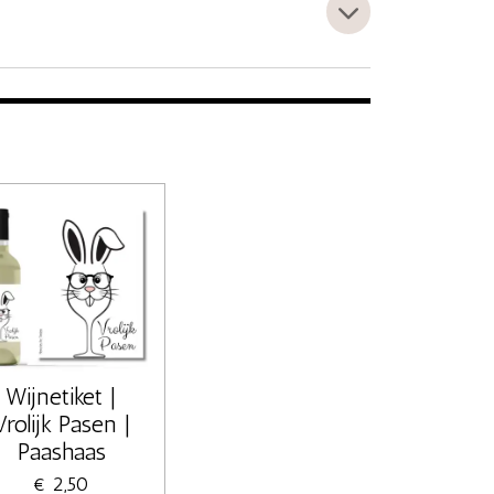
Wijnetiket |
Vrolijk Pasen |
Paashaas
€ 2,50