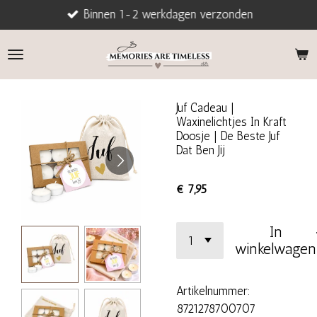
Binnen 1-2 werkdagen verzonden
Ga
direct
naar
de
hoofdinhoud
Juf Cadeau |
Waxinelichtjes In Kraft
Doosje | De Beste Juf
Dat Ben Jij
€ 7,95
In
winkelwagen
Artikelnummer:
8721278700707