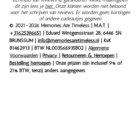
dit zijn lees je
hier.
Onze klanten worden niet beloond
voor het schrijven van reviews. Er worden geen kortingen
of andere cadeautjes gegeven
© 2021-2026 Memories Are Timeless
| M.A.T. |
+
31625396651
| Eduard Wintgensstraat 28, 6446 SN
BRUNSSUM |
info@memoriesaretimeless.nl
| KvK
81462913 | BTW NL003566935B02
|
Algemene
Voorwaarden
|
Privacy
|
Retourneren & Herroepen
|
Bestelling herroepen
| Onze prijzen zijn inclusief 9% of
21% BTW, tenzij anders aangegeven.