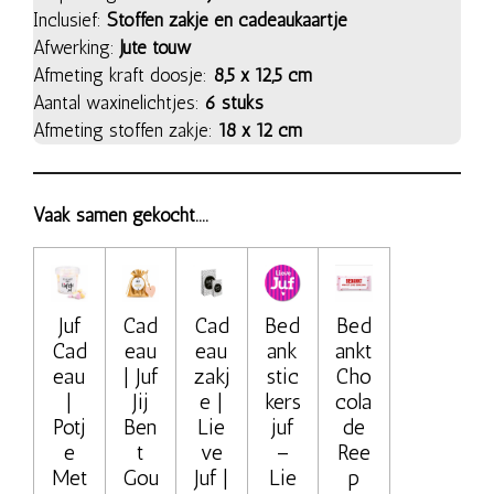
Inclusief:
Stoffen zakje en cadeaukaartje
Afwerking:
Jute touw
Afmeting kraft doosje:
8,5 x 12,5 cm
Aantal waxinelichtjes:
6 stuks
Afmeting stoffen zakje:
18 x 12 cm
Vaak samen gekocht....
Juf
Cad
Cad
Bed
Bed
Cad
eau
eau
ank
ankt
eau
| Juf
zakj
stic
Cho
|
Jij
e |
kers
cola
Potj
Ben
Lie
juf
de
e
t
ve
–
Ree
Met
Gou
Juf |
Lie
p