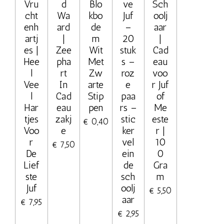
Vru
d
Blo
ve
Sch
cht
Wa
kbo
Juf
oolj
enh
ard
de
–
aar
artj
|
m
20
|
es |
Zee
Wit
stuk
Cad
Hee
pha
Met
s –
eau
l
rt
Zw
roz
voo
Vee
In
arte
e
r Juf
l
Cad
Stip
paa
of
Har
eau
pen
rs –
Me
tjes
zakj
stic
este
€ 0,40
Voo
e
ker
r |
r
vel
10
€ 7,50
De
ein
0
Lief
de
Gra
ste
sch
m
Juf
oolj
€ 5,50
aar
€ 7,95
€ 2,95