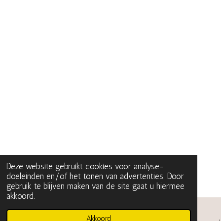
Deze website gebruikt cookies voor analyse-
doeleinden en/of het tonen van advertenties. Door
gebruik te blijven maken van de site gaat u hiermee
akkoord.
Akkoord