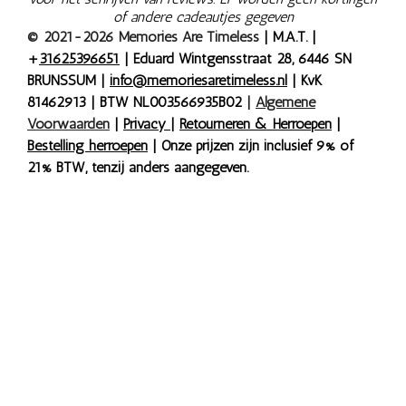
of andere cadeautjes gegeven
© 2021-2026 Memories Are Timeless
| M.A.T. |
+
31625396651
| Eduard Wintgensstraat 28, 6446 SN
BRUNSSUM |
info@memoriesaretimeless.nl
| KvK
81462913 | BTW NL003566935B02
|
Algemene
Voorwaarden
|
Privacy
|
Retourneren & Herroepen
|
Bestelling herroepen
| Onze prijzen zijn inclusief 9% of
21% BTW, tenzij anders aangegeven.