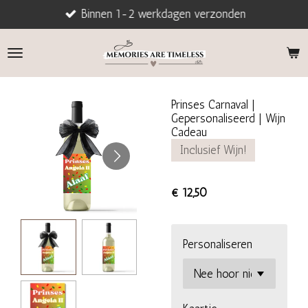
Binnen 1-2 werkdagen verzonden
Ga
direct
naar
de
hoofdinhoud
Prinses Carnaval |
Gepersonaliseerd | Wijn
Cadeau
Inclusief Wijn!
€ 12,50
Personaliseren