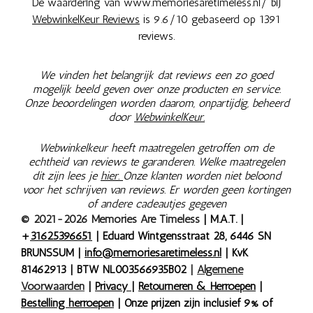
De waardering van www.memoriesaretimeless.nl/ bij
WebwinkelKeur Reviews
is 9.6/10 gebaseerd op 1391
reviews.
We vinden het belangrijk dat reviews een zo goed
mogelijk beeld geven over onze producten en service.
Onze beoordelingen worden daarom, onpartijdig, beheerd
door
WebwinkelKeur.
Webwinkelkeur heeft maatregelen getroffen om de
echtheid van reviews te garanderen. Welke maatregelen
dit zijn lees je
hier.
Onze klanten worden niet beloond
voor het schrijven van reviews. Er worden geen kortingen
of andere cadeautjes gegeven
© 2021-2026 Memories Are Timeless
| M.A.T. |
+
31625396651
| Eduard Wintgensstraat 28, 6446 SN
BRUNSSUM |
info@memoriesaretimeless.nl
| KvK
81462913 | BTW NL003566935B02
|
Algemene
Voorwaarden
|
Privacy
|
Retourneren & Herroepen
|
Bestelling herroepen
| Onze prijzen zijn inclusief 9% of