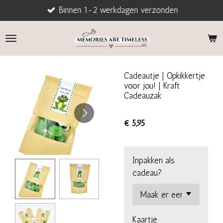
Binnen 1-2 werkdagen verzonden
Ga
direct
naar
de
hoofdinhoud
Cadeautje | Opkikkertje
voor jou! | Kraft
Cadeauzak
€ 5,95
Inpakken als
cadeau?
Kaartje