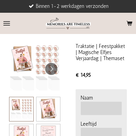
Binnen 1-2 werkdagen verzonden
Ga
direct
naar
de
hoofdinhoud
Traktatie | Feestpakket
| Magische Elfjes
Verjaardag | Themaset
€ 14,95
Naam
Leeftijd