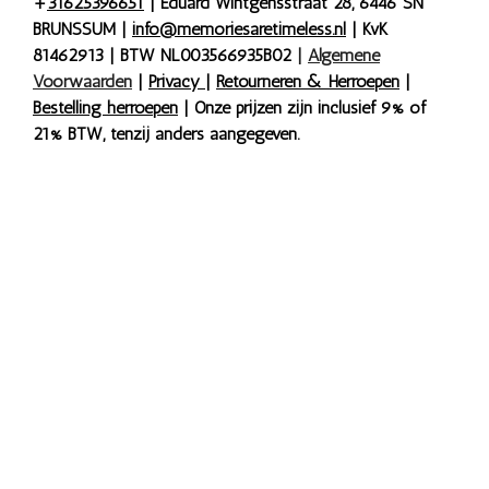
+
31625396651
| Eduard Wintgensstraat 28, 6446 SN
BRUNSSUM |
info@memoriesaretimeless.nl
| KvK
81462913 | BTW NL003566935B02
|
Algemene
Voorwaarden
|
Privacy
|
Retourneren & Herroepen
|
Bestelling herroepen
| Onze prijzen zijn inclusief 9% of
21% BTW, tenzij anders aangegeven.