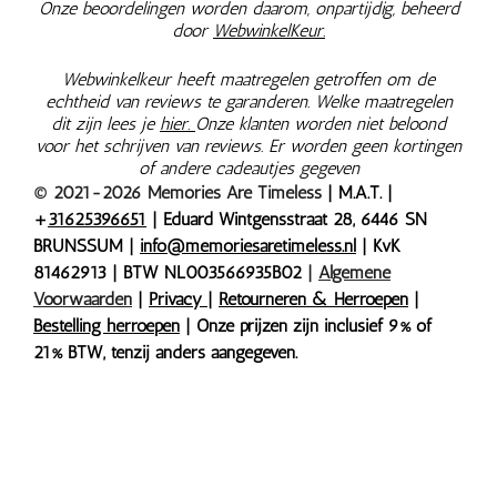
Onze beoordelingen worden daarom, onpartijdig, beheerd
door
WebwinkelKeur.
Webwinkelkeur heeft maatregelen getroffen om de
echtheid van reviews te garanderen. Welke maatregelen
dit zijn lees je
hier.
Onze klanten worden niet beloond
voor het schrijven van reviews. Er worden geen kortingen
of andere cadeautjes gegeven
© 2021-2026 Memories Are Timeless
| M.A.T. |
+
31625396651
| Eduard Wintgensstraat 28, 6446 SN
BRUNSSUM |
info@memoriesaretimeless.nl
| KvK
81462913 | BTW NL003566935B02
|
Algemene
Voorwaarden
|
Privacy
|
Retourneren & Herroepen
|
Bestelling herroepen
| Onze prijzen zijn inclusief 9% of
21% BTW, tenzij anders aangegeven.