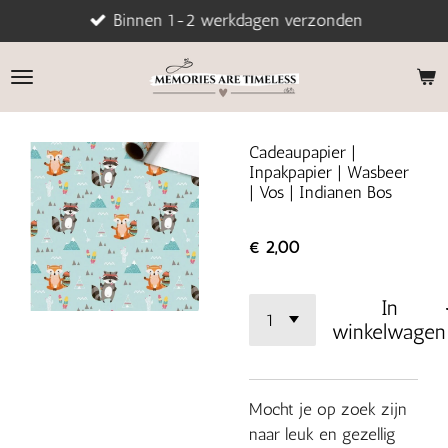
Binnen 1-2 werkdagen verzonden
Ga
direct
naar
de
hoofdinhoud
Cadeaupapier |
Inpakpapier | Wasbeer
| Vos | Indianen Bos
€ 2,00
In
winkelwagen
Mocht je op zoek zijn
naar leuk en gezellig