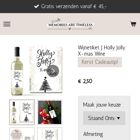
Gratis verzenden vanaf € 45,-
Ga
direct
naar
de
hoofdinhoud
Wijnetiket | Holly Jolly
X-mas Wine
Kerst Cadeautip!
€ 2,50
Maak jouw keuze
Afmeting