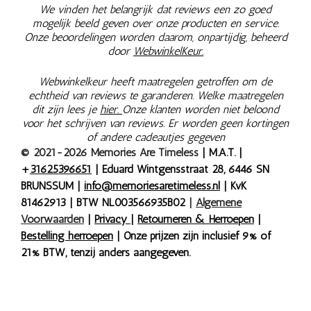
We vinden het belangrijk dat reviews een zo goed
mogelijk beeld geven over onze producten en service.
Onze beoordelingen worden daarom, onpartijdig, beheerd
door
WebwinkelKeur.
Webwinkelkeur heeft maatregelen getroffen om de
echtheid van reviews te garanderen. Welke maatregelen
dit zijn lees je
hier.
Onze klanten worden niet beloond
voor het schrijven van reviews. Er worden geen kortingen
of andere cadeautjes gegeven
© 2021-2026 Memories Are Timeless
| M.A.T. |
+
31625396651
| Eduard Wintgensstraat 28, 6446 SN
BRUNSSUM |
info@memoriesaretimeless.nl
| KvK
81462913 | BTW NL003566935B02
|
Algemene
Voorwaarden
|
Privacy
|
Retourneren & Herroepen
|
Bestelling herroepen
| Onze prijzen zijn inclusief 9% of
21% BTW, tenzij anders aangegeven.