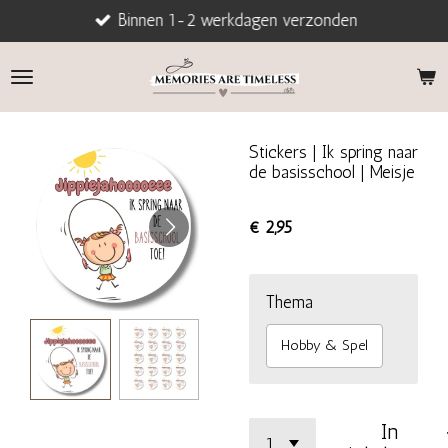
Binnen 1-2 werkdagen verzonden
Ga
direct
naar
de
hoofdinhoud
Stickers | Ik spring naar
de basisschool | Meisje
€ 2,95
Thema
Hobby & Spel
In