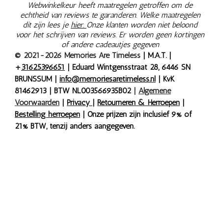
Webwinkelkeur heeft maatregelen getroffen om de
echtheid van reviews te garanderen. Welke maatregelen
dit zijn lees je
hier.
Onze klanten worden niet beloond
voor het schrijven van reviews. Er worden geen kortingen
of andere cadeautjes gegeven
© 2021-2026 Memories Are Timeless
| M.A.T. |
+
31625396651
| Eduard Wintgensstraat 28, 6446 SN
BRUNSSUM |
info@memoriesaretimeless.nl
| KvK
81462913 | BTW NL003566935B02
|
Algemene
Voorwaarden
|
Privacy
|
Retourneren & Herroepen
|
Bestelling herroepen
| Onze prijzen zijn inclusief 9% of
21% BTW, tenzij anders aangegeven.