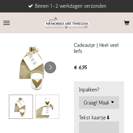
Binnen 1-2 werkdagen verzonden
Ga
direct
naar
de
hoofdinhoud
Cadeautje | Heel veel
liefs
€ 6,95
Inpakken?
Tekst kaartje⬇