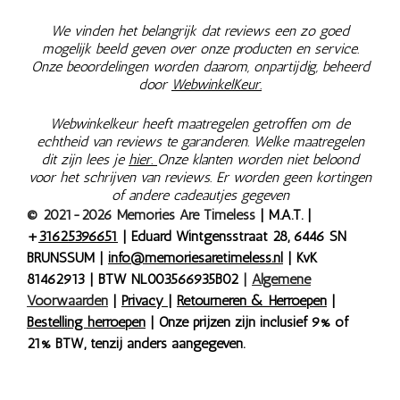
We vinden het belangrijk dat reviews een zo goed
mogelijk beeld geven over onze producten en service.
Onze beoordelingen worden daarom, onpartijdig, beheerd
door
WebwinkelKeur.
Webwinkelkeur heeft maatregelen getroffen om de
echtheid van reviews te garanderen. Welke maatregelen
dit zijn lees je
hier.
Onze klanten worden niet beloond
voor het schrijven van reviews. Er worden geen kortingen
of andere cadeautjes gegeven
© 2021-2026 Memories Are Timeless
| M.A.T. |
+
31625396651
| Eduard Wintgensstraat 28, 6446 SN
BRUNSSUM |
info@memoriesaretimeless.nl
| KvK
81462913 | BTW NL003566935B02
|
Algemene
Voorwaarden
|
Privacy
|
Retourneren & Herroepen
|
Bestelling herroepen
| Onze prijzen zijn inclusief 9% of
21% BTW, tenzij anders aangegeven.