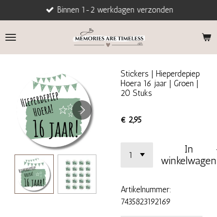
Binnen 1-2 werkdagen verzonden
Ga
direct
naar
de
hoofdinhoud
Stickers | Hieperdepiep
Hoera 16 jaar | Groen |
20 Stuks
€ 2,95
In
winkelwagen
Artikelnummer:
7435823192169