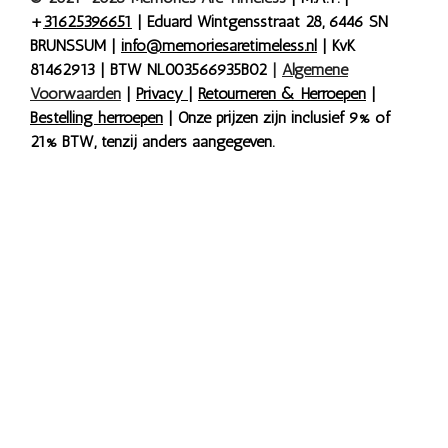
+
31625396651
| Eduard Wintgensstraat 28, 6446 SN
BRUNSSUM |
info@memoriesaretimeless.nl
| KvK
81462913 | BTW NL003566935B02
|
Algemene
Voorwaarden
|
Privacy
|
Retourneren & Herroepen
|
Bestelling herroepen
| Onze prijzen zijn inclusief 9% of
21% BTW, tenzij anders aangegeven.