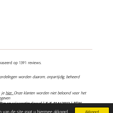
aseerd op 1391 reviews.
ordelingen worden daarom, onpartijdig, beheerd
 je
hier.
Onze klanten worden niet beloond voor het
egeven
@memoriesaretimeless.nl
| KvK 81462913 | BTW
jn inclusief 9% of 21% BTW, tenzij anders aangegeven.
n van de site gaat u hiermee akkoord.
Akkoord