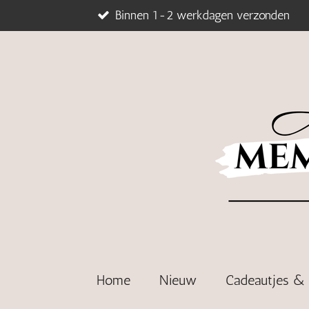
Binnen 1-2 werkdagen verzonden
Ga
direct
naar
de
hoofdinhoud
Home
Nieuw
Cadeautjes 