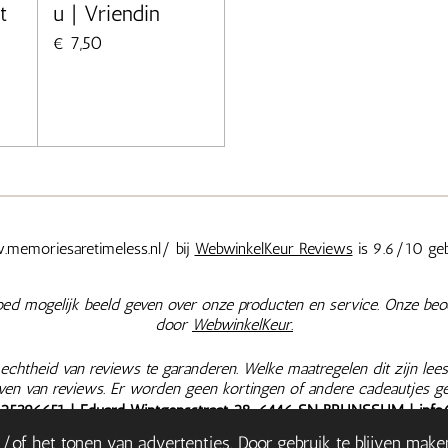
t
u | Vriendin
€ 7,50
memoriesaretimeless.nl/ bij
WebwinkelKeur Reviews
is 9.6/10 geb
oed mogelijk beeld geven over onze producten en service. Onze beo
door
WebwinkelKeur.
chtheid van reviews te garanderen. Welke maatregelen dit zijn lees
jven van reviews. Er worden geen kortingen of andere cadeautjes g
625396651
| Eduard Wintgensstraat 28, 6446 SN BRUNSSUM |
info
|
Retourneren & Herroepen
|
Bestelling herroepen
| Onze prijzen zi
of het tonen van advertenties. Door gebruik te blijven make