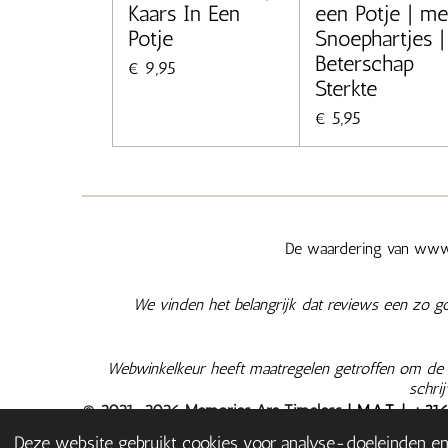
Kaars In Een
een Potje | me
Potje
Snoephartjes |
Beterschap
€ 9,95
Sterkte
€ 5,95
De waardering van www.
We vinden het belangrijk dat reviews een zo g
Webwinkelkeur heeft maatregelen getroffen om de e
schri
© 2021-2026 Memories Are Timeless
| M.A.T. | +
31
NL003566935B02
|
Algemene Voorwaarden
|
Privacy
Deze website gebruikt cookies voor analyse-doeleinden en/