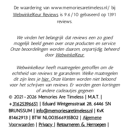
De waardering van www.memoriesaretimeless.nl/ bij
WebwinkelKeur Reviews
is 9.6/10 gebaseerd op 1391
reviews.
We vinden het belangrijk dat reviews een zo goed
mogelijk beeld geven over onze producten en service.
Onze beoordelingen worden daarom, onpartijdig, beheerd
door
WebwinkelKeur.
Webwinkelkeur heeft maatregelen getroffen om de
echtheid van reviews te garanderen. Welke maatregelen
dit zijn lees je
hier.
Onze klanten worden niet beloond
voor het schrijven van reviews. Er worden geen kortingen
of andere cadeautjes gegeven
© 2021-2026 Memories Are Timeless
| M.A.T. |
+
31625396651
| Eduard Wintgensstraat 28, 6446 SN
BRUNSSUM |
info@memoriesaretimeless.nl
| KvK
81462913 | BTW NL003566935B02
|
Algemene
Voorwaarden
|
Privacy
|
Retourneren & Herroepen
|