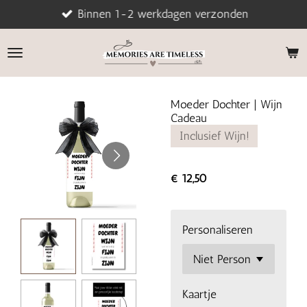
Binnen 1-2 werkdagen verzonden
Ga
direct
naar
de
hoofdinhoud
Moeder Dochter | Wijn
Cadeau
Inclusief Wijn!
€ 12,50
Personaliseren
Kaartje