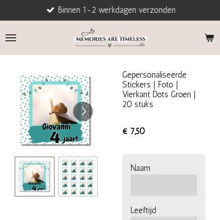
Binnen 1-2 werkdagen verzonden
Ga
direct
naar
de
hoofdinhoud
Gepersonaliseerde
Stickers | Foto |
Vierkant Dots Groen |
20 stuks
€ 7,50
Naam
Leeftijd