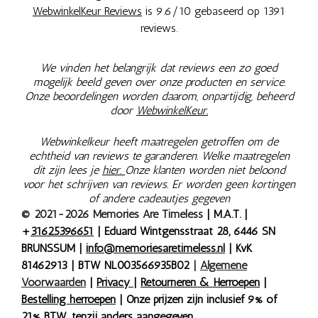
WebwinkelKeur Reviews
is 9.6/10 gebaseerd op 1391
reviews.
We vinden het belangrijk dat reviews een zo goed
mogelijk beeld geven over onze producten en service.
Onze beoordelingen worden daarom, onpartijdig, beheerd
door
WebwinkelKeur.
Webwinkelkeur heeft maatregelen getroffen om de
echtheid van reviews te garanderen. Welke maatregelen
dit zijn lees je
hier.
Onze klanten worden niet beloond
voor het schrijven van reviews. Er worden geen kortingen
of andere cadeautjes gegeven
© 2021-2026 Memories Are Timeless
| M.A.T. |
+
31625396651
| Eduard Wintgensstraat 28, 6446 SN
BRUNSSUM |
info@memoriesaretimeless.nl
| KvK
81462913 | BTW NL003566935B02
|
Algemene
Voorwaarden
|
Privacy
|
Retourneren & Herroepen
|
Bestelling herroepen
| Onze prijzen zijn inclusief 9% of
21% BTW, tenzij anders aangegeven.