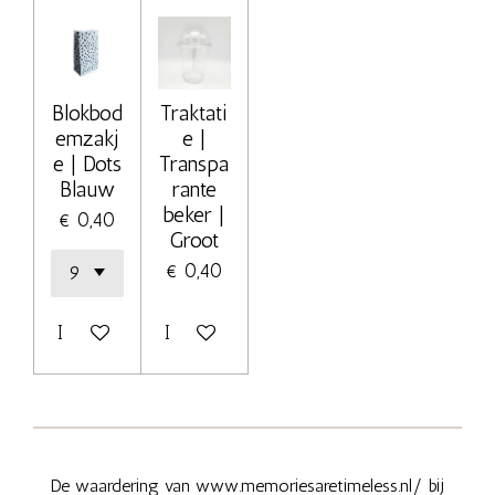
Blokbod
Traktati
emzakj
e |
e | Dots
Transpa
Blauw
rante
beker |
€ 0,40
Groot
€ 0,40
In winkelwagen
In winkelwagen
De waardering van www.memoriesaretimeless.nl/ bij