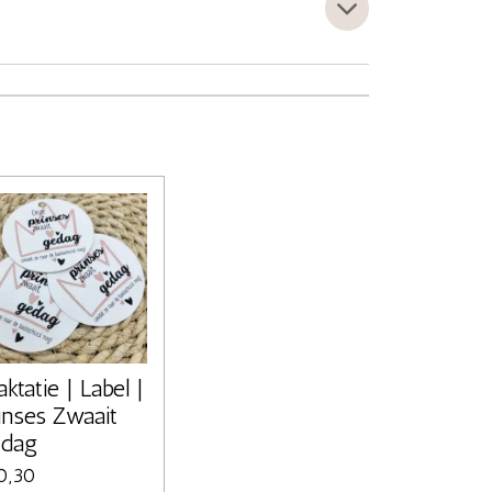
aktatie | Label |
inses Zwaait
edag
0,30