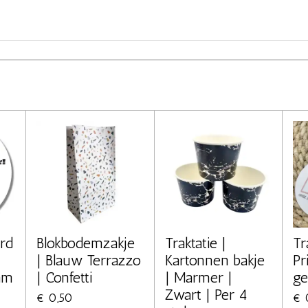
rd
Blokbodemzakje
Traktatie |
Tr
| Blauw Terrazzo
Kartonnen bakje
Pr
am
| Confetti
| Marmer |
g
Zwart | Per 4
€ 0,50
€ 