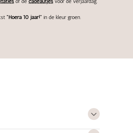
ktaties
of de
cadeautjes
voor de verjaardag.
kst
"Hoera 10 jaar!"
in de kleur groen.