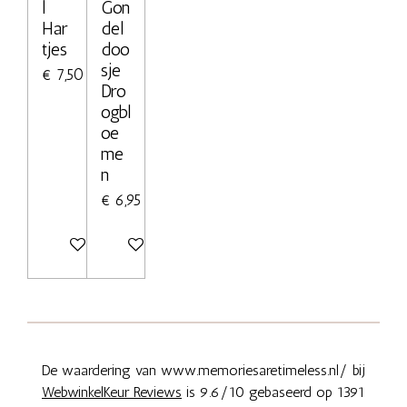
l
Gon
Har
del
tjes
doo
sje
€ 7,50
Dro
ogbl
oe
me
n
€ 6,95
Bekijk details
Bekijk details
De waardering van www.memoriesaretimeless.nl/ bij
WebwinkelKeur Reviews
is 9.6/10 gebaseerd op 1391