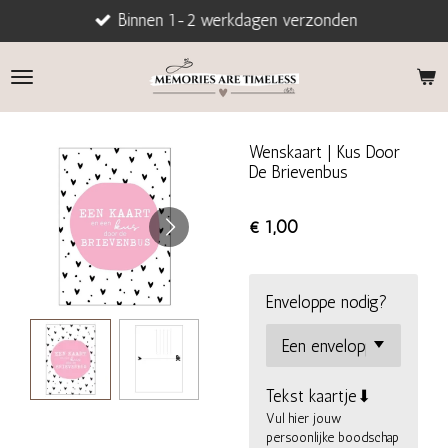
Binnen 1-2 werkdagen verzonden
Ga
direct
naar
de
hoofdinhoud
Wenskaart | Kus Door
De Brievenbus
€ 1,00
Enveloppe nodig?
Tekst kaartje⬇
Vul hier jouw
persoonlijke boodschap