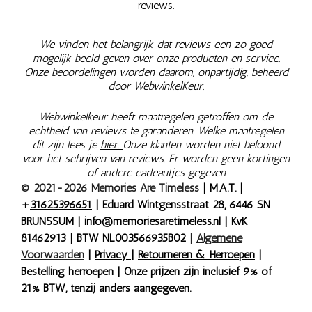
reviews.
We vinden het belangrijk dat reviews een zo goed
mogelijk beeld geven over onze producten en service.
Onze beoordelingen worden daarom, onpartijdig, beheerd
door
WebwinkelKeur.
Webwinkelkeur heeft maatregelen getroffen om de
echtheid van reviews te garanderen. Welke maatregelen
dit zijn lees je
hier.
Onze klanten worden niet beloond
voor het schrijven van reviews. Er worden geen kortingen
of andere cadeautjes gegeven
© 2021-2026 Memories Are Timeless
| M.A.T. |
+
31625396651
| Eduard Wintgensstraat 28, 6446 SN
BRUNSSUM |
info@memoriesaretimeless.nl
| KvK
81462913 | BTW NL003566935B02
|
Algemene
Voorwaarden
|
Privacy
|
Retourneren & Herroepen
|
Bestelling herroepen
| Onze prijzen zijn inclusief 9% of
21% BTW, tenzij anders aangegeven.