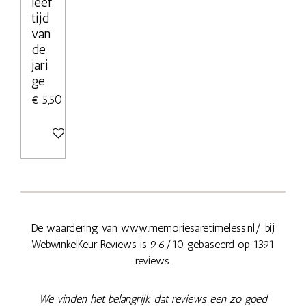
leef
tijd
van
de
jari
ge
€ 5,50
Bekijk details
De waardering van www.memoriesaretimeless.nl/ bij
WebwinkelKeur Reviews
is 9.6/10 gebaseerd op 1391
reviews.
We vinden het belangrijk dat reviews een zo goed