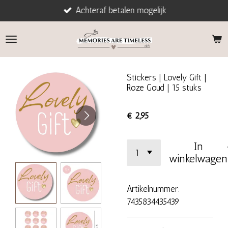
Achteraf betalen mogelijk
Ga
direct
naar
de
hoofdinhoud
Stickers | Lovely Gift |
Roze Goud | 15 stuks
€ 2,95
In
winkelwagen
Artikelnummer:
7435834435439