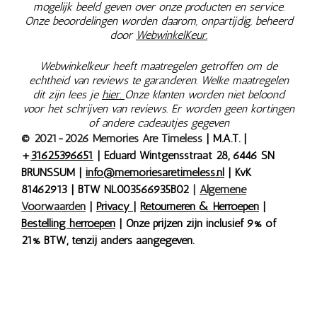
mogelijk beeld geven over onze producten en service.
Onze beoordelingen worden daarom, onpartijdig, beheerd
door
WebwinkelKeur.
Webwinkelkeur heeft maatregelen getroffen om de
echtheid van reviews te garanderen. Welke maatregelen
dit zijn lees je
hier.
Onze klanten worden niet beloond
voor het schrijven van reviews. Er worden geen kortingen
of andere cadeautjes gegeven
© 2021-2026 Memories Are Timeless
| M.A.T. |
+
31625396651
| Eduard Wintgensstraat 28, 6446 SN
BRUNSSUM |
info@memoriesaretimeless.nl
| KvK
81462913 | BTW NL003566935B02
|
Algemene
Voorwaarden
|
Privacy
|
Retourneren & Herroepen
|
Bestelling herroepen
| Onze prijzen zijn inclusief 9% of
21% BTW, tenzij anders aangegeven.