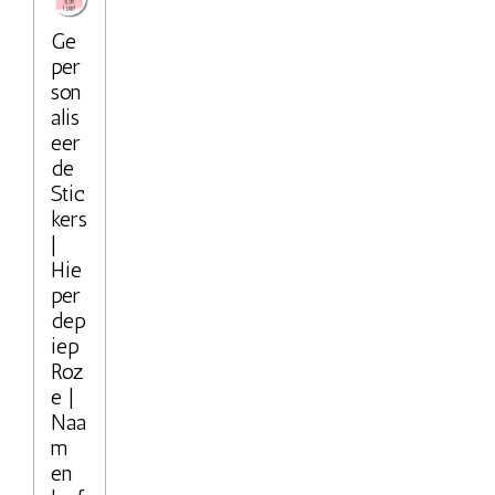
Ge
per
son
alis
eer
de
Stic
kers
|
Hie
per
dep
iep
Roz
e |
Naa
m
en