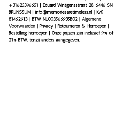
+
31625396651
| Eduard Wintgensstraat 28, 6446 SN
BRUNSSUM |
info@memoriesaretimeless.nl
| KvK
81462913 | BTW NL003566935B02
|
Algemene
Voorwaarden
|
Privacy
|
Retourneren & Herroepen
|
Bestelling herroepen
| Onze prijzen zijn inclusief 9% of
21% BTW, tenzij anders aangegeven.