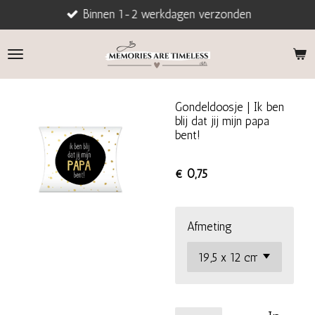
Binnen 1-2 werkdagen verzonden
Ga
direct
naar
de
hoofdinhoud
Gondeldoosje | Ik ben
blij dat jij mijn papa
bent!
€ 0,75
Afmeting