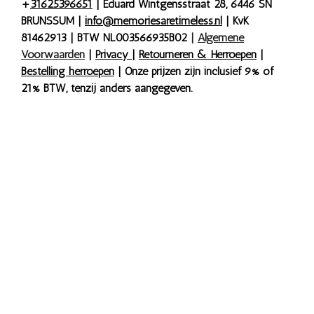
+
31625396651
| Eduard Wintgensstraat 28, 6446 SN
BRUNSSUM |
info@memoriesaretimeless.nl
| KvK
81462913 | BTW NL003566935B02
|
Algemene
Voorwaarden
|
Privacy
|
Retourneren & Herroepen
|
Bestelling herroepen
| Onze prijzen zijn inclusief 9% of
21% BTW, tenzij anders aangegeven.