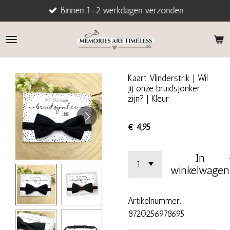
Binnen 1-2 werkdagen verzonden
Ga
direct
naar
de
hoofdinhoud
Kaart Vlinderstrik | Wil
jij onze bruidsjonker
zijn? | Kleur
€ 4,95
In
winkelwagen
Artikelnummer:
8720256978695