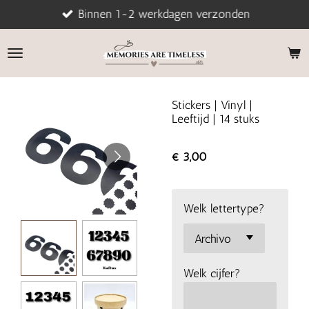
Binnen 1-2 werkdagen verzonden
Ga
direct
naar
de
hoofdinhoud
Stickers | Vinyl |
Leeftijd | 14 stuks
€ 3,00
Welk lettertype?
Welk cijfer?