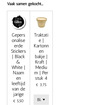
Vaak samen gekocht....
Gepers
Traktati
onalise
e |
erde
Kartonn
Stickers
en
| Black
bakje |
&
Kraft |
White |
Mediu
Naam
m | Per
en
stuk 4
leeftijd
€ 3,75
van de
jarige
€ 5,50