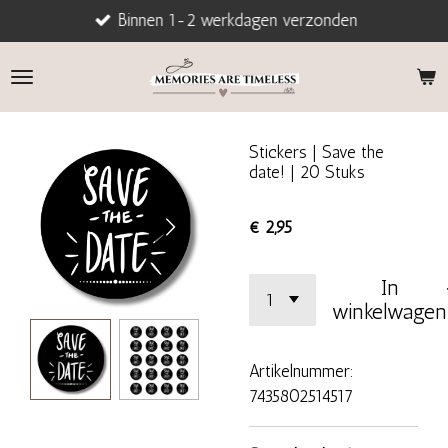
Binnen 1-2 werkdagen verzonden
Ga
direct
naar
de
hoofdinhoud
Stickers | Save the
date! | 20 Stuks
€ 2,95
In
winkelwagen
Artikelnummer:
7435802514517