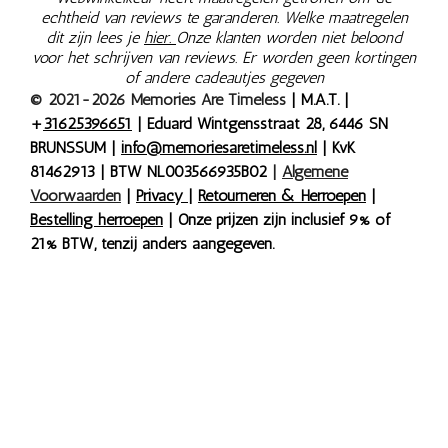
echtheid van reviews te garanderen. Welke maatregelen
dit zijn lees je
hier.
Onze klanten worden niet beloond
voor het schrijven van reviews. Er worden geen kortingen
of andere cadeautjes gegeven
© 2021-2026 Memories Are Timeless
| M.A.T. |
+
31625396651
| Eduard Wintgensstraat 28, 6446 SN
BRUNSSUM |
info@memoriesaretimeless.nl
| KvK
81462913 | BTW NL003566935B02
|
Algemene
Voorwaarden
|
Privacy
|
Retourneren & Herroepen
|
Bestelling herroepen
| Onze prijzen zijn inclusief 9% of
21% BTW, tenzij anders aangegeven.