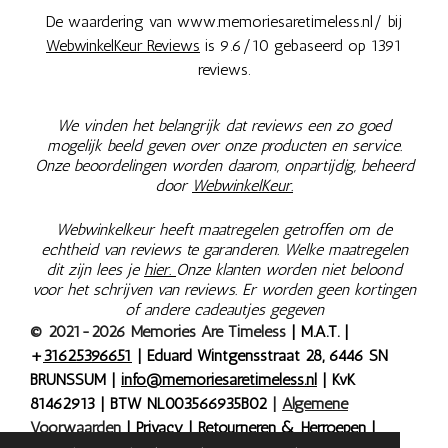
De waardering van www.memoriesaretimeless.nl/ bij
WebwinkelKeur Reviews
is 9.6/10 gebaseerd op 1391
reviews.
We vinden het belangrijk dat reviews een zo goed
mogelijk beeld geven over onze producten en service.
Onze beoordelingen worden daarom, onpartijdig, beheerd
door
WebwinkelKeur.
Webwinkelkeur heeft maatregelen getroffen om de
echtheid van reviews te garanderen. Welke maatregelen
dit zijn lees je
hier.
Onze klanten worden niet beloond
voor het schrijven van reviews. Er worden geen kortingen
of andere cadeautjes gegeven
© 2021-2026 Memories Are Timeless
| M.A.T. |
+
31625396651
| Eduard Wintgensstraat 28, 6446 SN
BRUNSSUM |
info@memoriesaretimeless.nl
| KvK
81462913 | BTW NL003566935B02
|
Algemene
Voorwaarden
|
Privacy
|
Retourneren & Herroepen
|