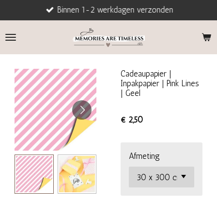
Binnen 1-2 werkdagen verzonden
Ga
direct
naar
de
hoofdinhoud
Cadeaupapier |
Inpakpapier | Pink Lines
| Geel
€ 2,50
Afmeting