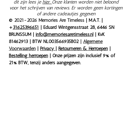
dit zijn lees je
hier.
Onze klanten worden niet beloond
voor het schrijven van reviews. Er worden geen kortingen
of andere cadeautjes gegeven
© 2021-2026 Memories Are Timeless
| M.A.T. |
+
31625396651
| Eduard Wintgensstraat 28, 6446 SN
BRUNSSUM |
info@memoriesaretimeless.nl
| KvK
81462913 | BTW NL003566935B02
|
Algemene
Voorwaarden
|
Privacy
|
Retourneren & Herroepen
|
Bestelling herroepen
| Onze prijzen zijn inclusief 9% of
21% BTW, tenzij anders aangegeven.