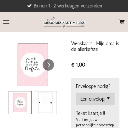
Binnen 1-2 werkdagen verzonden
Ga
direct
naar
de
hoofdinhoud
Wenskaart | Mijn oma is
de allerliefste
€ 1,00
Enveloppe nodig?
Tekst kaartje⬇
Vul hier jouw
persoonlijke boodschap