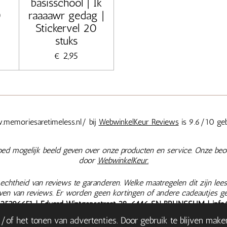
basisschool | Ik
0
raaaawr gedag |
Stickervel 20
stuks
€ 2,95
memoriesaretimeless.nl/ bij
WebwinkelKeur Reviews
is 9.6/10 geb
oed mogelijk beeld geven over onze producten en service. Onze beo
door
WebwinkelKeur.
chtheid van reviews te garanderen. Welke maatregelen dit zijn lees
jven van reviews. Er worden geen kortingen of andere cadeautjes g
625396651
| Eduard Wintgensstraat 28, 6446 SN BRUNSSUM |
info
|
Retourneren & Herroepen
|
Bestelling herroepen
| Onze prijzen zi
of het tonen van advertenties. Door gebruik te blijven make