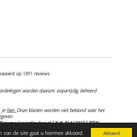
aseerd op 1391 reviews.
ordelingen worden daarom, onpartijdig, beheerd
 je
hier.
Onze klanten worden niet beloond voor het
egeven
@memoriesaretimeless.nl
| KvK 81462913 | BTW
jn inclusief 9% of 21% BTW, tenzij anders aangegeven.
n van de site gaat u hiermee akkoord.
Akkoord