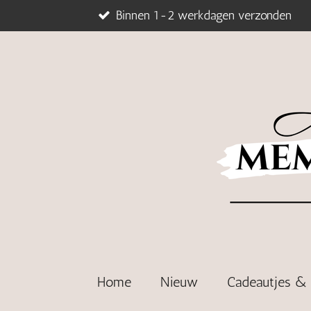
Binnen 1-2 werkdagen verzonden
Ga
direct
naar
de
hoofdinhoud
Home
Nieuw
Cadeautjes 