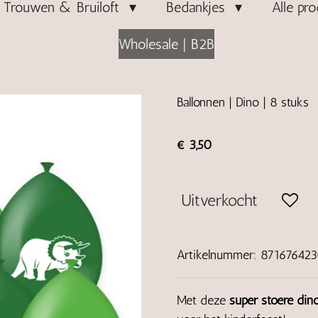
Trouwen & Bruiloft
Bedankjes
Alle pr
Wholesale | B2B
Ballonnen | Dino | 8 stuks
€ 3,50
Uitverkocht
Artikelnummer:
87167642
Met deze
super stoere dino