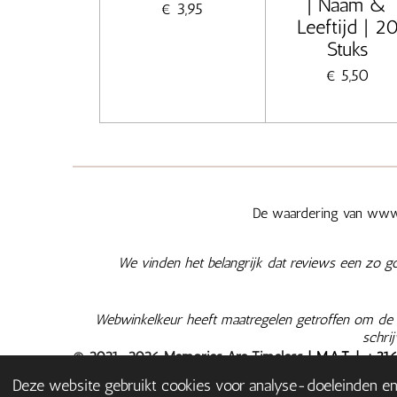
| Naam &
€ 3,95
Leeftijd | 2
Stuks
€ 5,50
De waardering van www.
We vinden het belangrijk dat reviews een zo g
Webwinkelkeur heeft maatregelen getroffen om de e
schri
© 2021-2026 Memories Are Timeless
| M.A.T. | +
31
NL003566935B02
|
Algemene Voorwaarden
|
Privacy
Deze website gebruikt cookies voor analyse-doeleinden en/