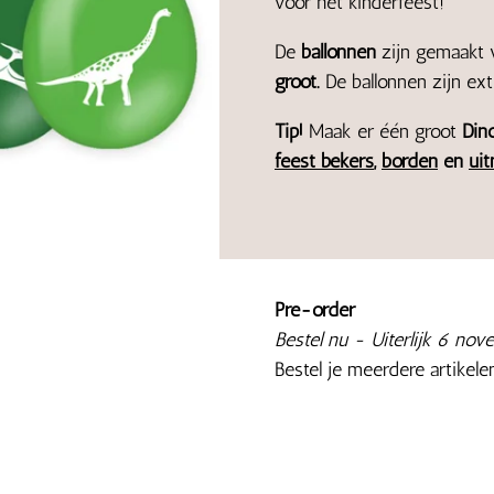
voor het kinderfeest!
De
ballonnen
zijn gemaakt v
groot.
De ballonnen zijn ex
Tip!
Maak er één groot
Din
feest bekers
,
borden
en
uit
Pre-order
Bestel nu - Uiterlijk 6 no
Bestel je meerdere artikele